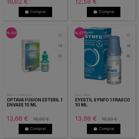
19,62 €
12,58 €
Comprar
Comprar
-19,03%
-15,27%
Salud y botiquín
Ojos seco
OPTAVA FUSION ESTERIL 1
EYESTIL SYNFO 1 FRASCO
ENVASE 10 ML
10 ML
13,68 €
13,98 €
16,90 €
16,50 €
Comprar
Comprar