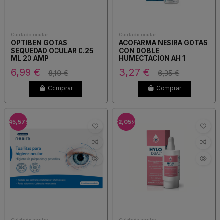
Cuidado ocular
Cuidado ocular
OPTIBEN GOTAS
ACOFARMA NESIRA GOTAS
SEQUEDAD OCULAR 0.25
CON DOBLE
ML 20 AMP
HUMECTACION AH 1
6,99 €
3,27 €
8,10 €
6,95 €
Comprar
Comprar
-45,57%
-2,05%
Cuidado ocular
Cuidado ocular