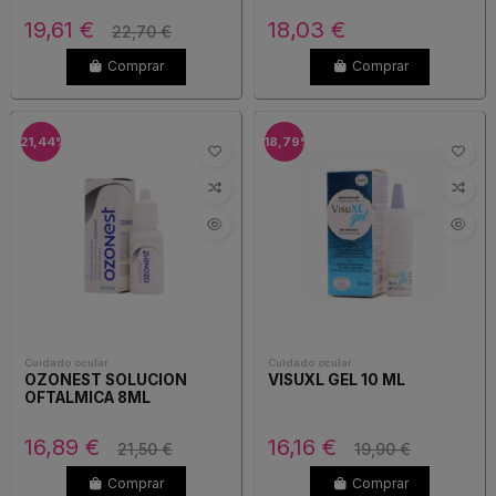
19,61 €
18,03 €
22,70 €
Comprar
Comprar
-21,44%
-18,79%
Cuidado ocular
Cuidado ocular
OZONEST SOLUCION
VISUXL GEL 10 ML
OFTALMICA 8ML
16,89 €
16,16 €
21,50 €
19,90 €
Comprar
Comprar