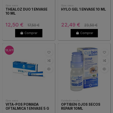
Ojos seco
Ojos seco
THEALOZ DUO 1 ENVASE
HYLO GEL 1 ENVASE 10 ML
10 ML
12,50 €
22,49 €
17,50 €
23,50 €
Comprar
Comprar
-13,61%
Ojos seco
Cuidado ocular
VITA-POS POMADA
OPTIBEN OJOS SECOS
OFTALMICA 1 ENVASE 5 G
REPAIR 10ML