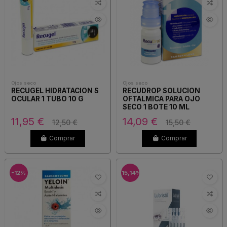
Ojos seco
Ojos seco
RECUGEL HIDRATACION S
RECUDROP SOLUCION
OCULAR 1 TUBO 10 G
OFTALMICA PARA OJO
SECO 1 BOTE 10 ML
11,95 €
14,09 €
12,50 €
15,50 €
Comprar
Comprar
-12%
-15,14%