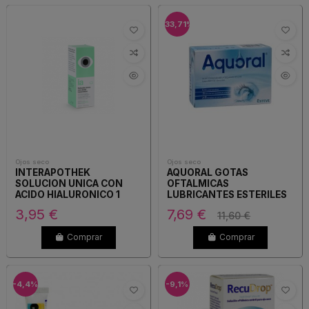
-33,71%
Ojos seco
Ojos seco
INTERAPOTHEK
AQUORAL GOTAS
SOLUCION UNICA CON
OFTALMICAS
ACIDO HIALURONICO 1
LUBRICANTES ESTERILES
ENVASE 100 ML
20 MONODOSIS 0,5 ML
3,95 €
7,69 €
11,60 €
Comprar
Comprar
-4,4%
-9,1%