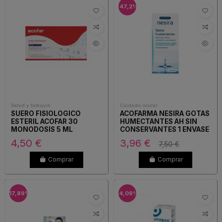
-47,2%
Salud y botiquín
Cuidado ocular
SUERO FISIOLOGICO
ACOFARMA NESIRA GOTAS
ESTERIL ACOFAR 30
HUMECTANTES AH SIN
MONODOSIS 5 ML
CONSERVANTES 1 ENVASE
10 ML
4,50 €
3,96 €
7,50 €
Comprar
Comprar
-17,89%
-4,09%