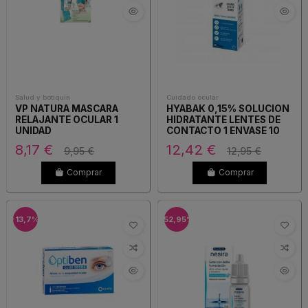
Salud y botiquín
Cuidado ocular
VP NATURA MASCARA
HYABAK 0,15% SOLUCION
RELAJANTE OCULAR 1
HIDRATANTE LENTES DE
UNIDAD
CONTACTO 1 ENVASE 10
ML
8,17 €
12,42 €
9,95 €
12,95 €
Comprar
Comprar
-13,7%
-52,95%