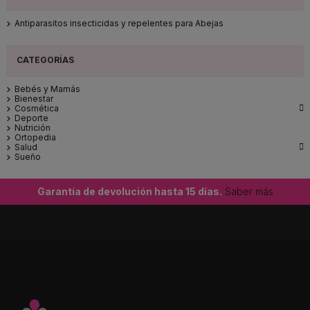
Antiparasitos insecticidas y repelentes para Abejas
Bebés y Mamás
Bienestar

Cosmética
Deporte
Nutrición
Ortopedia

Salud
Sueño
Garantía de devolución hasta 15 días.
Saber más