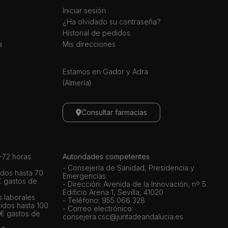
Iniciar sesión
¿Ha olvidado su contraseña?
Historial de pedidos
a
Mis direcciones
Estamos en Gador y Adra
(Almería)
Consultar farmacias
72 horas
Autoridades competentes
- Consejería de Sanidad, Presidencia y
dos hasta 70
Emergencias
€ gastos de
- Dirección: Avenida de la Innovación, nº 5.
Edificio Arena 1, Sevilla, 41020
s laborales
- Teléfono: 955 066 328
idos hasta 100
- Correo electrónico:
 € gastos de
consejera.csc@juntadeandalucia.es