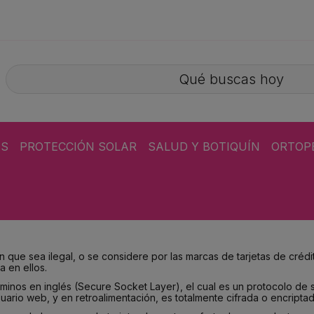
ÁS
PROTECCIÓN SOLAR
SALUD Y BOTIQUÍN
ORTOP
 que sea ilegal, o se considere por las marcas de tarjetas de créd
a en ellos.
minos en inglés (Secure Socket Layer), el cual es un protocolo de
suario web, y en retroalimentación, es totalmente cifrada o encriptad