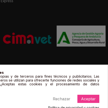
 Express
gal de sus propietarios y sólo se muestran a título informativo.
ies
opias y de terceros para fines técnicos y publicitarios. Las
ceros se utilizan para ofrecerte funciones de redes sociales y
. ¿Aceptas estas cookies y el procesamiento de datos
Rechazar
Aceptar
Política de privacidad y cookies