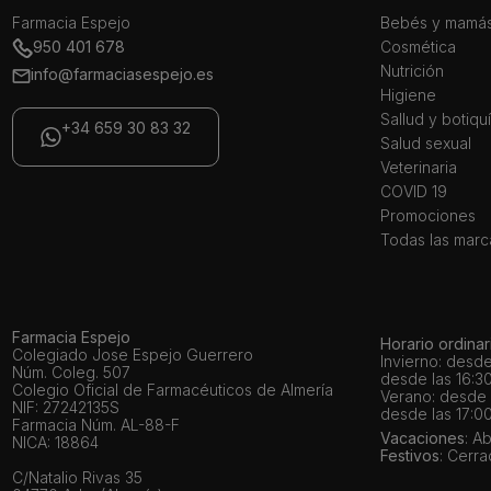
Farmacia Espejo
Bebés y mamá
950 401 678
Cosmética
Nutrición
info@farmaciasespejo.es
Higiene
Sallud y botiqu
+34 659 30 83 32
Salud sexual
Veterinaria
COVID 19
Promociones
Todas las marc
Farmacia Espejo
Horario ordinar
Colegiado Jose Espejo Guerrero
Invierno: desde
Núm. Coleg. 507
desde las 16:30
Colegio Oficial de Farmacéuticos de Almería
Verano: desde l
NIF: 27242135S
desde las 17:00
Farmacia Núm. AL-88-F
Vacaciones
: A
NICA: 18864
Festivos
: Cerr
C/Natalio Rivas 35