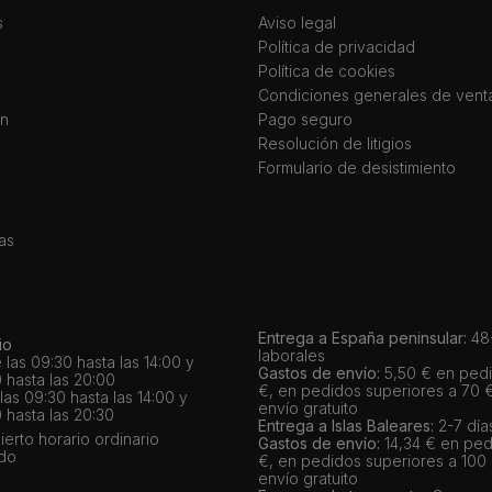
s
Aviso legal
Política de privacidad
Política de cookies
Condiciones generales de vent
ín
Pago seguro
Resolución de litigios
Formulario de desistimiento
as
Entrega a España peninsular:
48-
io
laborales
 las 09:30 hasta las 14:00 y
Gastos de envío:
5,50 € en pedi
 hasta las 20:00
€, en pedidos superiores a 70 
as 09:30 hasta las 14:00 y
envío gratuito
 hasta las 20:30
Entrega a Islas Baleares:
2-7 día
bierto horario ordinario
Gastos de envío:
14,34 € en ped
ado
€, en pedidos superiores a 100
envío gratuito