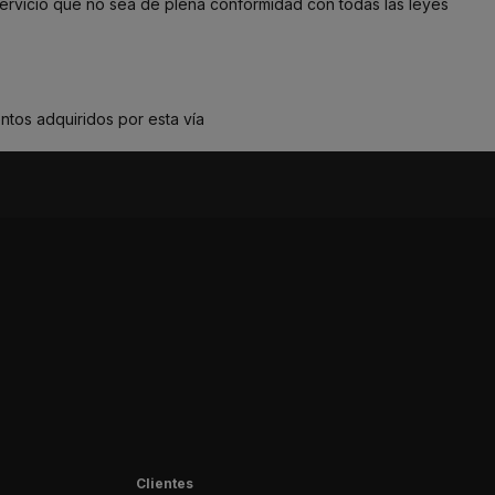
 servicio que no sea de plena conformidad con todas las leyes
ntos adquiridos por esta vía
Clientes