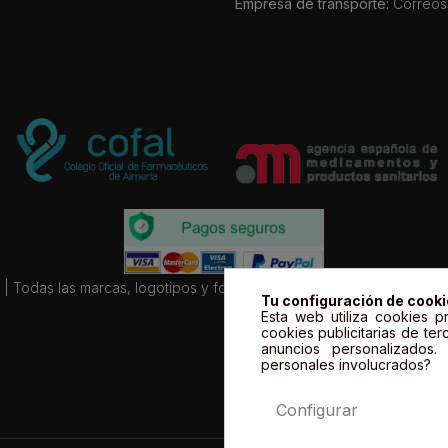
Empresa de transporte:
Correos
| Todas las marcas, logotipos y fotos de productos son propiedad le
Tu configuración de cook
Esta web utiliza cookies pr
cookies publicitarias de ter
anuncios personalizados
personales involucrados?
Configurar