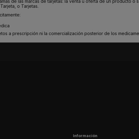
ramas de las marcas de tarjetas: la venta u oferta de un producto o
arjeta, o Tarjetas.
citamente:
édica
tos a prescripción ni la comercialización posterior de los medicame
Información