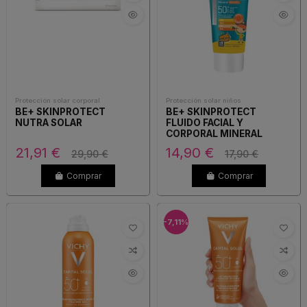
Protección solar corporal
Protección solar niños
BE+ SKINPROTECT
BE+ SKINPROTECT
NUTRA SOLAR
FLUIDO FACIAL Y
CORPORAL MINERAL
INFANTIL 100ML
21,91 €
14,90 €
29,90 €
17,90 €
Comprar
Comprar
-7,11%