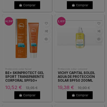
Comprar
Comprar
-24,59%
-2,63%
Protección solar facial
Protección solar corporal
BE+ SKINPROTECT GEL
VICHY CAPITAL SOLEIL
SPORT TRANSPARENTE
AGUA DE PROTECCIÓN
CORPORAL SPF50+
SOLAR SPF50 200ML
10,52 €
19,38 €
13,95 €
19,90 €
Comprar
Comprar