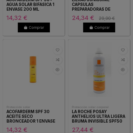
AGUA SOLAR BIFASICA 1
CAPSULAS
ENVASE 200 ML
PREPARADORAS DE
BRONCEADO PACK 60
14,32 €
24,34 €
29,90 €
CAPSULAS
Comprar
Comprar
Protección solar
Protección solar corporal
ACOFARDERM SPF 30
LA ROCHE POSAY
ACEITE SECO
ANTHELIOS ULTRA LIGERA
BRONCEADOR 1 ENVASE
BRUMA INVISIBLE SPF50
200 ML
200ML
14,32 €
27,44 €