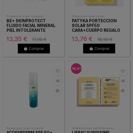
Protección solar corporal
Protección solar facial
BE+ SKINPROTECT
PATYKA PORTECCION
FLUIDO FACIAL MINERAL
SOLAR SPF50
PIEL INTOLERANTE
CARA+CUERPO REGALO
SPF50+
13,35 €
13,76 €
17,90 €
16,90 €
Comprar
Comprar
-18,6%
Protección solar corporal
Aceleradores del bronceado
ACOFARDERM SPF 50+
LIERAC SUNISSIME