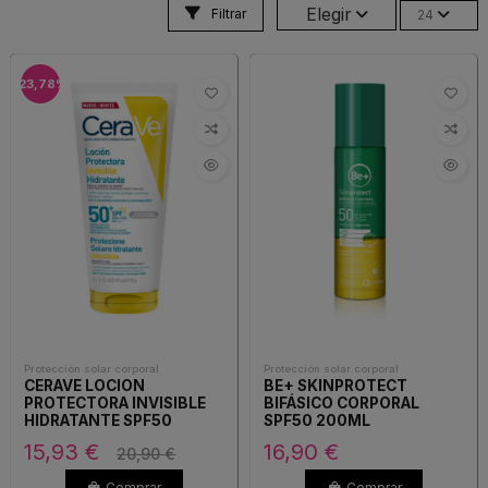
Elegir
Filtrar
24
-23,78%
Protección solar corporal
Protección solar corporal
CERAVE LOCION
BE+ SKINPROTECT
PROTECTORA INVISIBLE
BIFÁSICO CORPORAL
HIDRATANTE SPF50
SPF50 200ML
177ML
15,93 €
16,90 €
20,90 €
Comprar
Comprar