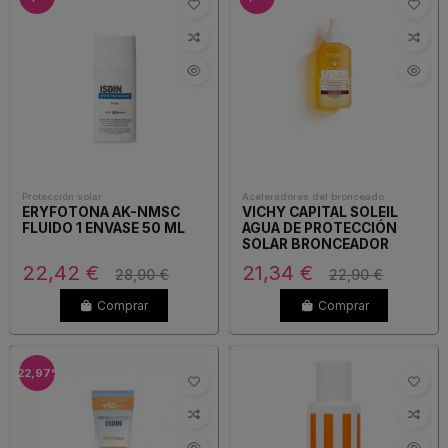
Protección solar
Aceleradores del bronceado
ERYFOTONA AK-NMSC
VICHY CAPITAL SOLEIL
FLUIDO 1 ENVASE 50 ML
AGUA DE PROTECCIÓN
SOLAR BRONCEADOR
SPF50 200ML
22,42 €
21,34 €
28,90 €
22,90 €
Comprar
Comprar
-22,97%