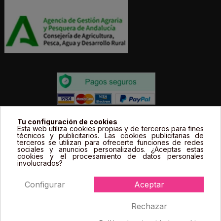
Todos los precios estás expresados en Euros e
Tu configuración de cookies
Esta web utiliza cookies propias y de terceros para fines
incluyen el IVA. | Todas las marcas, logotipos y fotos de
técnicos y publicitarios. Las cookies publicitarias de
terceros se utilizan para ofrecerte funciones de redes
productos son propiedad legal de sus propietarios y
sociales y anuncios personalizados. ¿Aceptas estas
sólo se muestran a título informativo.
cookies y el procesamiento de datos personales
involucrados?
Configurar
Aceptar
Rechazar