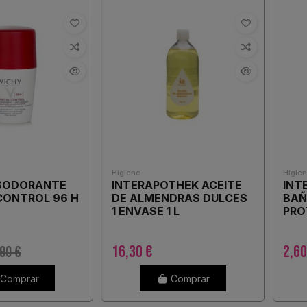
Higiene
Higie
SODORANTE
INTERAPOTHEK ACEITE
INT
CONTROL 96 H
DE ALMENDRAS DULCES
BAÑ
1 ENVASE 1 L
PRO
ENV
16,30 €
2,60
90 €
Comprar
Comprar