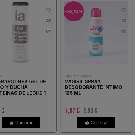
-20,53%
ne
Higiene Corporal
ERAPOTHEK GEL DE
VAGISIL SPRAY
O Y DUCHA
DESODORANTE INTIMO
TEINAS DE LECHE 1
125 ML
ASE 750 ML
 €
7,87 €
9,90 €
Comprar
Comprar