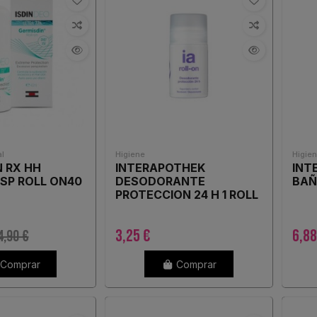
l
Higiene
Higie
 RX HH
INTERAPOTHEK
INT
SP ROLL ON40
DESODORANTE
BAÑ
PROTECCION 24 H 1 ROLL
ON 75 ML
3,25 €
6,88
4,90 €
Comprar
Comprar