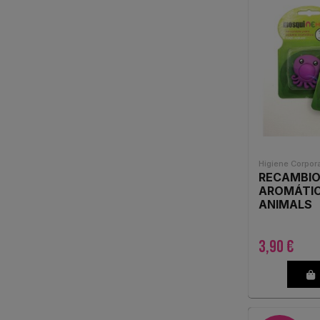
ESSITY SPAIN S.L.
(1)
ESTEVE PHARMACEUTICALS
S.A.
(3)
EUCERIN
(3)
FARDI
(1)
Higiene Corpora
FERRER INTERNACIONAL
(1)
RECAMBIO
AROMÁTIC
ANIMALS
GENOVE
(1)
ANTIMOS
HARTMANN
(1)
3,90 €
INTERAPOTHEK
(29)
ISDIN
(6)