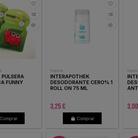
l
Higiene
Higie
 PULSERA
INTERAPOTHEK
INT
A FUNNY
DESODORANTE CERO% 1
DES
ROLL ON 75 ML
ANT
QUITOS
MAN
3,25 €
3,00
Comprar
Comprar