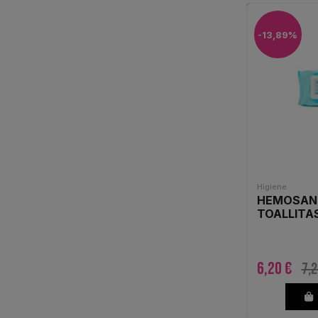
VCS FARMA
(2)
-13,89%
VECTEM
(1)
VICHY
(9)
VIÑAS
(2)
Higiene
HEMOSAN 
TOALLITA
6,20 €
7,2