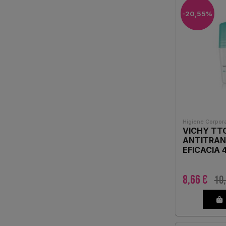
-20,55%
ITALFARMACO
(2)
LACER
(1)
LA ROCHE POSAY
(8)
LETI PHARMA S.L.U.
(1)
LIERAC
(5)
Higiene Corpora
VICHY TT
MAM BABY
(1)
ANTITRAN
EFICACIA 
ORDESA
(2)
8,66 €
10,
ORKLA CEDERROTH
(4)
PATYKA
(5)