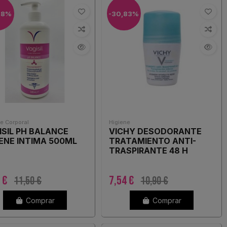
48%
-30,83%
e Corporal
Higiene
ISIL PH BALANCE
VICHY DESODORANTE
IENE INTIMA 500ML
TRATAMIENTO ANTI-
TRASPIRANTE 48 H
6 €
7,54 €
11,50 €
10,90 €
Comprar
Comprar