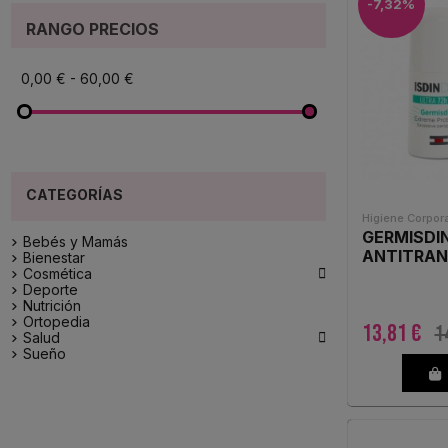
-7,32%
RANGO PRECIOS
BETAMADRILEÑO
(1)
0,00 € - 60,00 €
BETER
(1)
BIMEDICA
(1)
CERAVE
(9)
Higiene Corpora
GERMISDIN
CINFA
(3)
Bebés y Mamás
ANTITRAN
Bienestar

Cosmética
DERMOFARM
(1)
Deporte
Nutrición
Ortopedia
13,81 €
1
DFT EL GLOBO
(1)

Salud
Sueño
ECARE YOU INNOVATION
(1)
ERN
(1)