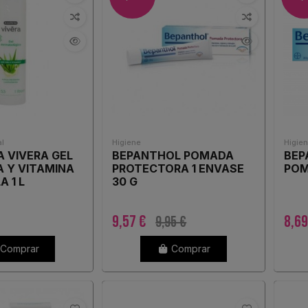
l
Higiene
Higien
 VIVERA GEL
BEPANTHOL POMADA
BEP
A Y VITAMINA
PROTECTORA 1 ENVASE
POM
A 1 L
30 G
9,57 €
8,6
9,95 €
Comprar
Comprar