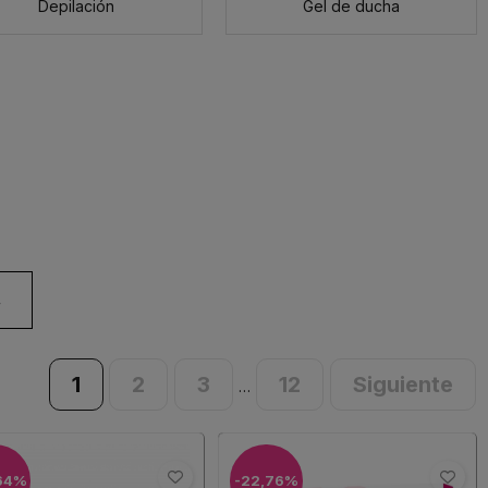
Depilación
Gel de ducha
4
1
2
3
12
Siguiente
…
64%
-22,76%