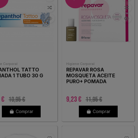
e Corporal
Higiene Corporal
ANTHOL TATTO
REPAVAR ROSA
ADA 1 TUBO 30 G
MOSQUETA ACEITE
PURO+ POMADA
REGENERADORA REGALO
9 €
9,23 €
10,95 €
11,95 €
Comprar
Comprar