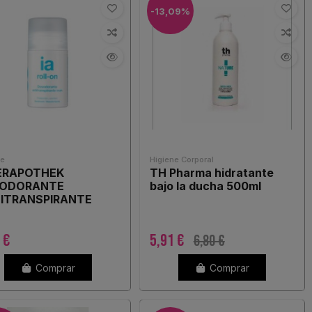
-13,09%
ne
Higiene Corporal
ERAPOTHEK
TH Pharma hidratante
ODORANTE
bajo la ducha 500ml
ITRANSPIRANTE
 1 ROLL ON 75 ML
 €
5,91 €
6,80 €
Comprar
Comprar