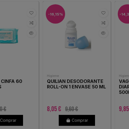
-16,15%
-14,
Higiene
Higien
CINFA 60
QUILIAN DESODORANTE
VAG
S
ROLL-ON 1 ENVASE 50 ML
DIA
500
8,05 €
9,8
0 €
9,60 €
Comprar
Comprar