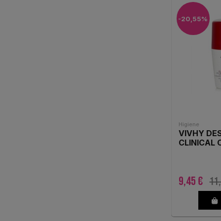
PERRIGO ESPAÑA S.A.
(2)
-20,55%
PIERRE FABRE
(1)
PRANAROM ESPAÑA S.L.U.
(1)
PROCTER & GAMBLE
(4)
REPAVAR
(2)
Higiene
REVA HEALTH
(1)
VIVHY DE
CLINICAL 
ROGER & GALLET
(3)
URIACH CONSUMER
9,45 €
11,
HEALTHCARE
(1)
VAGISIL
(3)