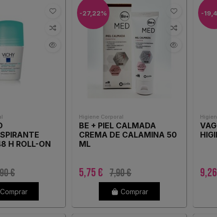
-27,22%
-19,
l
Higiene Corporal
Higien
O
BE + PIEL CALMADA
VAG
SPIRANTE
CREMA DE CALAMINA 50
HIG
48 H ROLL-ON
ML
5,75 €
9,2
90 €
7,90 €
Comprar
Comprar