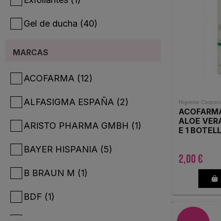
Gel de ducha
(40)
Higiene (higiene corporal)
(84)
MARCAS
ACOFARMA
(12)
ALFASIGMA ESPAÑA
(2)
Higiene Corpora
ACOFARMA
ALOE VER
ARISTO PHARMA GMBH
(1)
E 1 BOTELL
BAYER HISPANIA
(5)
2,00 €
B BRAUN M
(1)
BDF
(1)
BE+
(8)