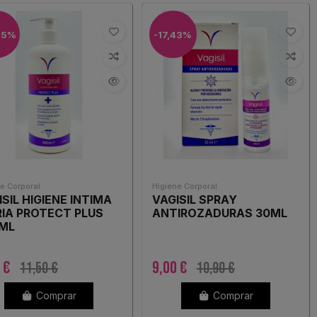
35%
-17,43%
e Corporal
Higiene Corporal
ISIL HIGIENE INTIMA
VAGISIL SPRAY
RIA PROTECT PLUS
ANTIROZADURAS 30ML
ML
5 €
9,00 €
11,50 €
10,90 €
Comprar
Comprar