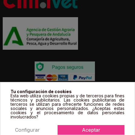
Todos los precios estás expresados en Euros e
Tu configuración de cookies
Esta web utiliza cookies propias y de terceros para fines
incluyen el IVA. | Todas las marcas, logotipos y fotos de
técnicos y publicitarios. Las cookies publicitarias de
terceros se utilizan para ofrecerte funciones de redes
productos son propiedad legal de sus propietarios y
sociales y anuncios personalizados. ¿Aceptas estas
sólo se muestran a título informativo.
cookies y el procesamiento de datos personales
involucrados?
Configurar
Aceptar