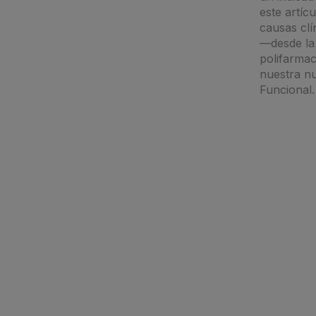
este artíc
causas clí
—desde la 
polifarma
nuestra n
Funcional