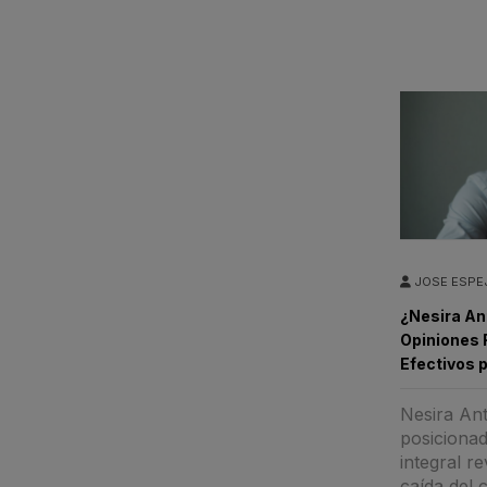
JOSE ESPE
¿Nesira An
Opiniones 
Efectivos p
Nesira Ant
posiciona
integral r
caída del 