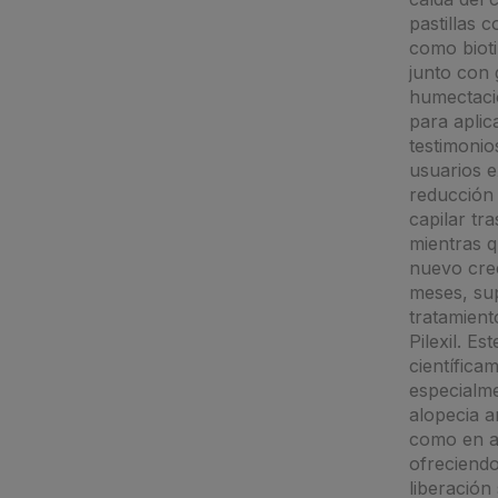
pastillas 
como bioti
junto con 
humectaci
para aplic
testimonio
usuarios 
reducción 
capilar tr
mientras 
nuevo cre
meses, sup
tratamient
Pilexil. Es
científica
especialme
alopecia a
como en al
ofreciendo
liberación