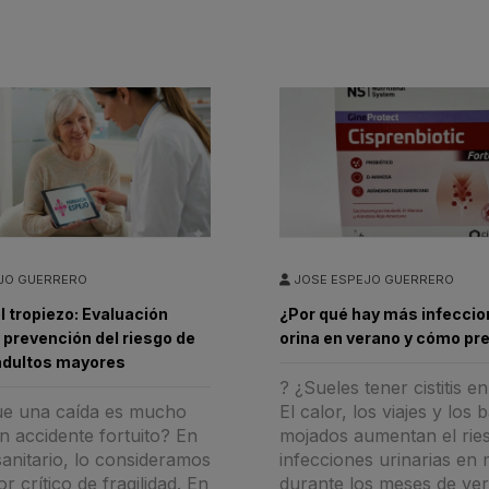
JO GUERRERO
JOSE ESPEJO GUERRERO
l tropiezo: Evaluación
¿Por qué hay más infeccio
y prevención del riesgo de
orina en verano y cómo pr
adultos mayores
? ¿Sueles tener cistitis e
ue una caída es mucho
El calor, los viajes y los
 accidente fortuito? En
mojados aumentan el rie
sanitario, lo consideramos
infecciones urinarias en 
r crítico de fragilidad. En
durante los meses de ve