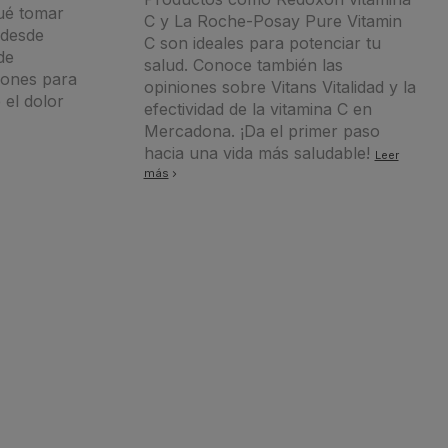
ué tomar
C y La Roche-Posay Pure Vitamin
 desde
C son ideales para potenciar tu
de
salud. Conoce también las
iones para
opiniones sobre Vitans Vitalidad y la
e el dolor
efectividad de la vitamina C en
Mercadona. ¡Da el primer paso
hacia una vida más saludable!
Leer
más