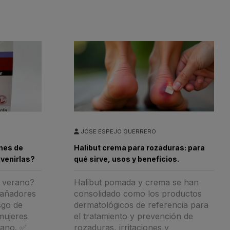
JOSE ESPEJO GUERRERO
nes de
Halibut crema para rozaduras: para
evenirlas?
qué sirve, usos y beneficios.
n verano?
Halibut pomada y crema se han
 bañadores
consolidado como los productos
sgo de
dermatológicos de referencia para
mujeres
el tratamiento y prevención de
rano. ✅
rozaduras, irritaciones y