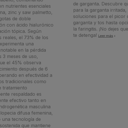
de garganta. Descubre q
con nutrientes esenciales
para la garganta irritada,
na, zinc y saw palmetto,
soluciones para el picor 
gotas de doble
garganta y tos hasta opc
ón con ácido hialurónico
la faringitis. ¡No dejes qu
ación tópica. Según
te detenga!
Leer más
s reales, el 73% de los
experimenta una
notable en la pérdida
as 3 meses de uso,
que el 45% observa
cimiento después de 6
erando en efectividad a
os tradicionales como
te tratamiento
mente respaldado es
nte efectivo tanto en
ndrogenética masculina
opecia difusa femenina,
 una tecnología de
 sostenida que mantiene