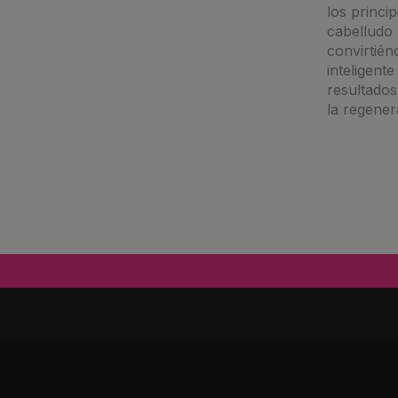
los princi
cabelludo 
convirtién
inteligent
resultados
la regener