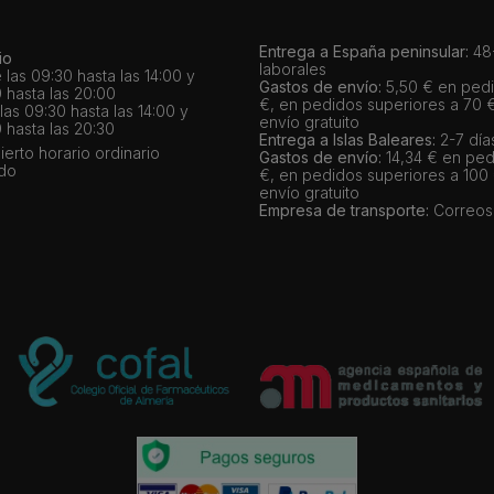
Entrega a España peninsular:
48-
io
laborales
 las 09:30 hasta las 14:00 y
Gastos de envío:
5,50 € en pedi
 hasta las 20:00
€, en pedidos superiores a 70 
as 09:30 hasta las 14:00 y
envío gratuito
 hasta las 20:30
Entrega a Islas Baleares:
2-7 día
bierto horario ordinario
Gastos de envío:
14,34 € en ped
ado
€, en pedidos superiores a 100
envío gratuito
Empresa de transporte:
Correos