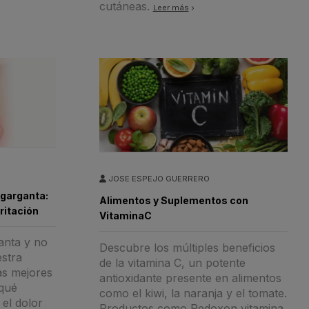
cutáneas.
Leer más
JOSE ESPEJO GUERRERO
 garganta:
Alimentos y Suplementos con
rritación
VitaminaC
anta y no
Descubre los múltiples beneficios
stra
de la vitamina C, un potente
as mejores
antioxidante presente en alimentos
qué
como el kiwi, la naranja y el tomate.
el dolor
Productos como Redoxon vitamina