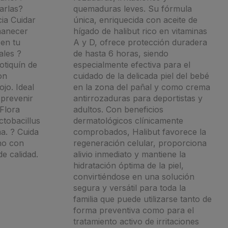
arlas?
quemaduras leves. Su fórmula
ia Cuidar
única, enriquecida con aceite de
manecer
hígado de halibut rico en vitaminas
en tu
A y D, ofrece protección duradera
ales ?
de hasta 6 horas, siendo
otiquín de
especialmente efectiva para el
on
cuidado de la delicada piel del bebé
jo. Ideal
en la zona del pañal y como crema
 prevenir
antirrozaduras para deportistas y
 Flora
adultos. Con beneficios
ctobacillus
dermatológicos clínicamente
ma. ? Cuida
comprobados, Halibut favorece la
ano con
regeneración celular, proporciona
e calidad.
alivio inmediato y mantiene la
hidratación óptima de la piel,
convirtiéndose en una solución
segura y versátil para toda la
familia que puede utilizarse tanto de
forma preventiva como para el
tratamiento activo de irritaciones