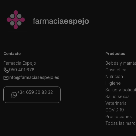
Contacto
Productos
Farmacia Espejo
Bebés y mamá
950 401 678
Cosmética
Nutrición
info@farmaciasespejo.es
Higiene
Sallud y botiqu
+34 659 30 83 32
Salud sexual
Veterinaria
COVID 19
Promociones
Todas las marc