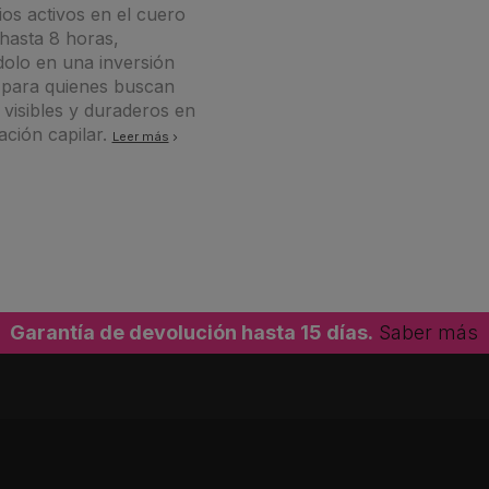
pios activos en el cuero
hasta 8 horas,
dolo en una inversión
e para quienes buscan
 visibles y duraderos en
ación capilar.
Leer más
Garantía de devolución hasta 15 días.
Saber más