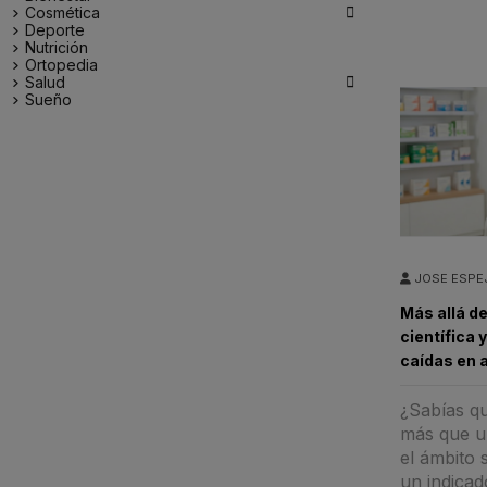

Cosmética
Deporte
Nutrición
Ortopedia

Salud
Sueño
JOSE ESPE
Más allá de
científica 
caídas en 
¿Sabías q
más que un
el ámbito 
un indicado