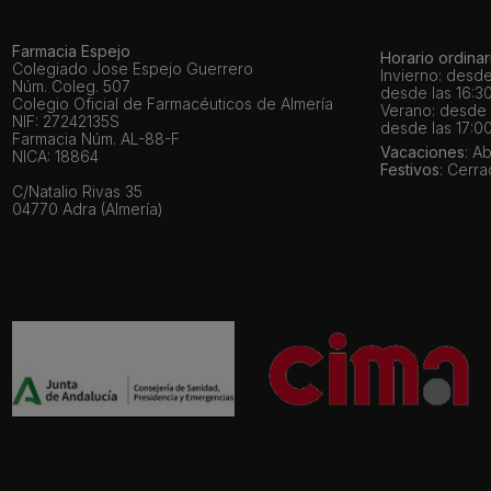
Farmacia Espejo
Horario ordinar
Colegiado Jose Espejo Guerrero
Invierno: desde
Núm. Coleg. 507
desde las 16:30
Colegio Oficial de Farmacéuticos de Almería
Verano: desde l
NIF: 27242135S
desde las 17:00
Farmacia Núm. AL-88-F
Vacaciones
: A
NICA: 18864
Festivos
: Cerr
C/Natalio Rivas 35
04770 Adra (Almería)