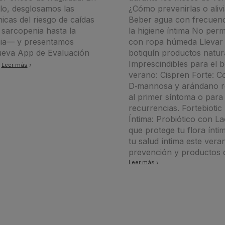
ulo, desglosamos las
¿Cómo prevenirlas o alivi
nicas del riesgo de caídas
Beber agua con frecuenc
sarcopenia hasta la
la higiene íntima No per
cia— y presentamos
con ropa húmeda Llevar 
ueva App de Evaluación
botiquín productos natur
.
Imprescindibles para el b
Leer más
verano: Cispren Forte: C
D‑mannosa y arándano ro
al primer síntoma o para
recurrencias. Fortebiotic
Íntima: Probiótico con La
que protege tu flora ínti
tu salud íntima este ver
prevención y productos d
Leer más