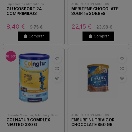
Suplementos Alimenticios
ALIMENTACIÓN ADULTOS
GLUCOSPORT 24
MERITENE CHOCOLATE
COMPRIMIDOS
30GR 15 SOBRES
8,40 €
22,15 €
9,75 €
23,98 €
Comprar
Comprar
-18,53%
Cuidado Muscular, Articular y Oseo
ALIMENTACIÓN ADULTOS
COLNATUR COMPLEX
ENSURE NUTRIVIGOR
NEUTRO 330 G
CHOCOLATE 850 GR