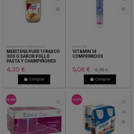
Suplementos Alimenticios
ADULTOS
MERITENE PURE 1 FRASCO
VIT&MIN 14
300 G SABOR POLLO
COMPRIMIDOS
PASTA Y CHAMPIÑONES
4,30 €
5,06 €
6,95 €
Comprar
Comprar
-14,86%
-1,12%