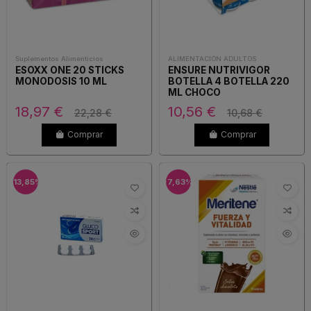
Suplementos Alimenticios
ALIMENTACIÓN ADULTOS
ESOXX ONE 20 STICKS
ENSURE NUTRIVIGOR
MONODOSIS 10 ML
BOTELLA 4 BOTELLA 220
ML CHOCO
18,97 €
10,56 €
22,28 €
10,68 €
Comprar
Comprar
-13,85%
-7,63%