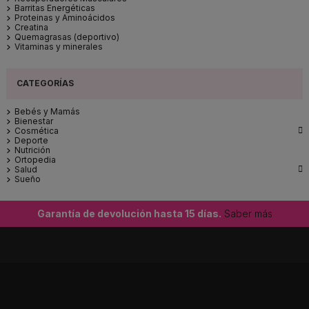
Barritas Energéticas
Proteinas y Aminoácidos
Creatina
Quemagrasas (deportivo)
Vitaminas y minerales
Bebés y Mamás
Bienestar

Cosmética
Deporte
Nutrición
Ortopedia

Salud
Sueño
Garantía de devolución hasta 15 días.
Saber más