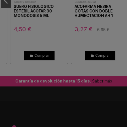
Salud y botiquín
Cuidado ocular
SUERO FISIOLOGICO
ACOFARMA NESIRA
ESTERIL ACOFAR 30
GOTAS CON DOBLE
MONODOSIS 5 ML
HUMECTACION AH 1
4,50 €
3,27 €
6,95 €
Comprar
Comprar
Garantía de devolución hasta 15 días.
Saber más