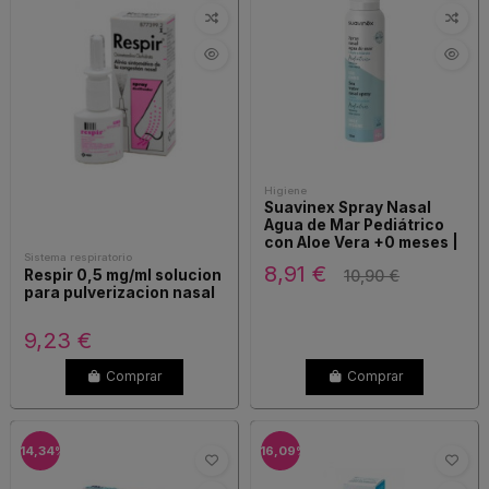
Higiene
Suavinex Spray Nasal
Agua de Mar Pediátrico
con Aloe Vera +0 meses |
120 ml
Sistema respiratorio
8,91 €
Respir 0,5 mg/ml solucion
10,90 €
para pulverizacion nasal
9,23 €
Comprar
Comprar
-14,34%
-16,09%