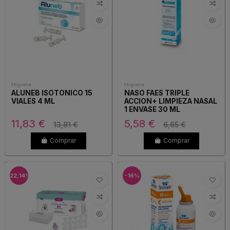
Higiene
Higiene
ALUNEB ISOTONICO 15
NASO FAES TRIPLE
VIALES 4 ML
ACCION+ LIMPIEZA NASAL
1 ENVASE 30 ML
11,83 €
5,58 €
13,81 €
6,65 €
Comprar
Comprar
-22,14%
-16%