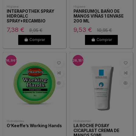
Higiene
Higiene
INTERAPOTHEK SPRAY
PANREUMOL BAÑO DE
HIDROALC
MANOS VIÑAS 1 ENVASE
SPRAY+RECAMBIO
200 ML
7,38 €
9,53 €
8,95 €
10,95 €
Comprar
Comprar
-16,96%
-26,15%
Hidratantes
Hidratantes
O’Keeffe’s Working Hands
LA ROCHE POSAY
CICAPLAST CREMA DE
MANOS 50ML