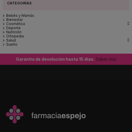
Bebés y Mamás
Bienestar

Cosmética
Deporte
Nutrición
Ortopedia

Salud
Sueño
Garantía de devolución hasta 15 días.
Saber más