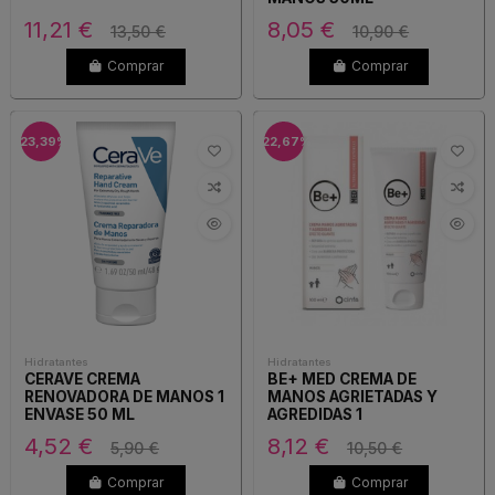
11,21 €
8,05 €
13,50 €
10,90 €
Comprar
Comprar
-23,39%
-22,67%
Hidratantes
Hidratantes
CERAVE CREMA
BE+ MED CREMA DE
RENOVADORA DE MANOS 1
MANOS AGRIETADAS Y
ENVASE 50 ML
AGREDIDAS 1
4,52 €
8,12 €
5,90 €
10,50 €
Comprar
Comprar