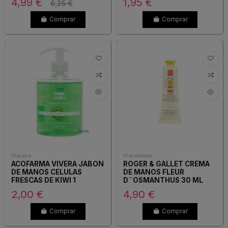
4,99 €
1,95 €
6,25 €
Comprar
Comprar
Higiene
Hidratantes
ACOFARMA VIVERA JABON
ROGER & GALLET CREMA
DE MANOS CELULAS
DE MANOS FLEUR
FRESCAS DE KIWI 1
D¨OSMANTHUS 30 ML
ENVASE 500 ML
2,00 €
4,90 €
Comprar
Comprar