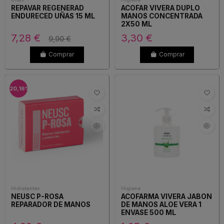
REPAVAR REGENERAD
ACOFAR VIVERA DUPLO
ENDURECED UÑAS 15 ML
MANOS CONCENTRADA
2X50 ML
7,28 €
3,30 €
9,90 €
Comprar
Comprar
-20,16%
Hidratantes
Higiene
NEUSC P-ROSA
ACOFARMA VIVERA JABON
REPARADOR DE MANOS
DE MANOS ALOE VERA 1
ENVASE 500 ML