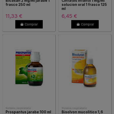
Bicasan 2 mg/ml jarabe 1
Cinfatos infantil 1 mg/ml
frasco 250 ml
solucion oral 1 frasco 125
ml
11,33 €
6,45 €
Comprar
Comprar
Sistema respiratorio
Sistema respiratorio
Prospantus jarabe 100 ml
Bisolvon mucolitico 1,6