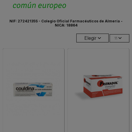
NIF: 27242135S - Colegio Oficial Farmacéuticos de Almería -
NICA: 18864
Elegir
11