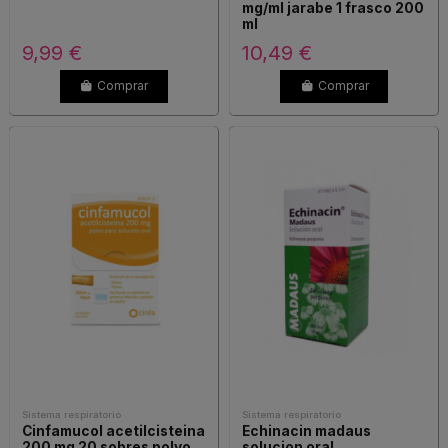
mg/ml jarabe 1 frasco 200
ml
9,99 €
10,49 €
Comprar
Comprar
Sistema respiratorio
Sistema respiratorio
Cinfamucol acetilcisteina
Echinacin madaus
200 mg 20 sobres polvo
solucion oral