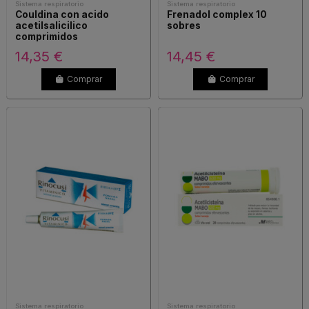
Sistema respiratorio
Sistema respiratorio
Couldina con acido
Frenadol complex 10
acetilsalicilico
sobres
comprimidos
efervescentes 20
14,35 €
14,45 €
comprimidos
Comprar
Comprar
Sistema respiratorio
Sistema respiratorio