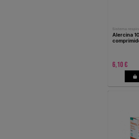
Sistema respira
Alercina 1
comprimid
6,10 €