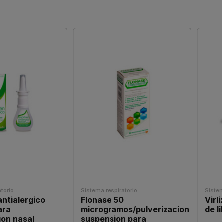
torio
Sistema respiratorio
Sistem
antialergico
Flonase 50
Virl
ara
microgramos/pulverizacion
de l
ion nasal
suspension para