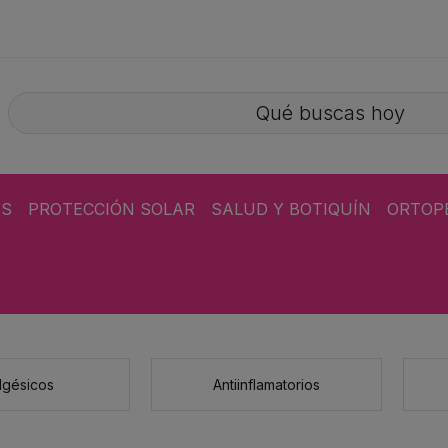
ÁS
PROTECCIÓN SOLAR
SALUD Y BOTIQUÍN
ORTOP
lgésicos
Antiinflamatorios