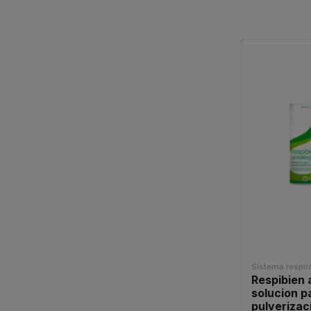
Sistema respira
Respibien 
solucion p
pulverizac