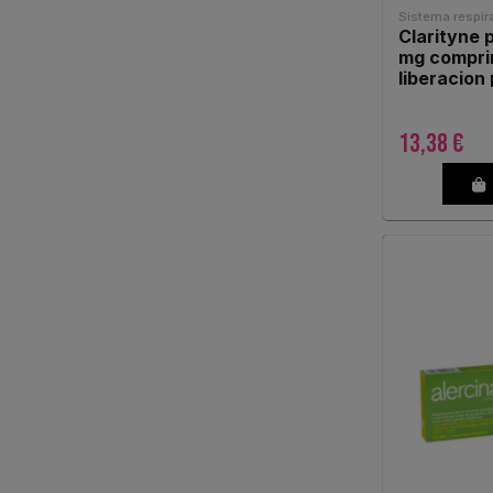
Sistema respira
Clarityne 
mg compri
liberacion
13,38 €