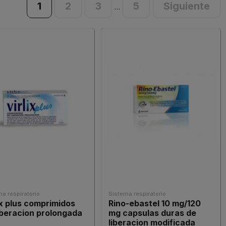
1
2
3
5
Siguiente
…
a respiratorio
Sistema respiratorio
ix plus comprimidos
Rino-ebastel 10 mg/120
iberacion prolongada
mg capsulas duras de
liberacion modificada