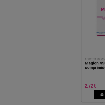
Sistema digest
Magion 45
comprimid
2,72 €