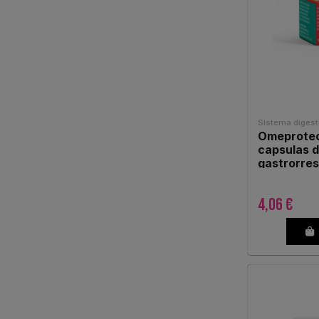
Sistema digest
Omeprotec
capsulas 
gastrorres
4,06 €