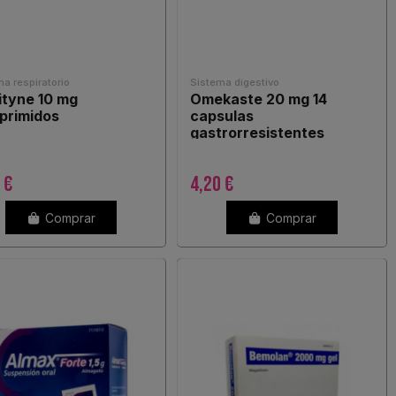
a respiratorio
Sistema digestivo
ityne 10 mg
Omekaste 20 mg 14
primidos
capsulas
gastrorresistentes
 €
4,20 €
Comprar
Comprar