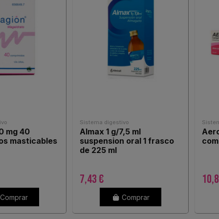
ivo
Sistema digestivo
Siste
0 mg 40
Almax 1 g/7,5 ml
Aero
os masticables
suspension oral 1 frasco
com
de 225 ml
7,43 €
10,8
Comprar
Comprar