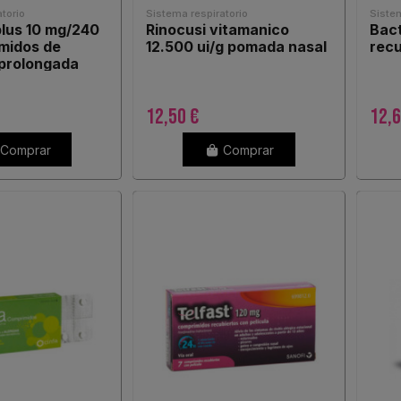
torio
Sistema respiratorio
Sistem
plus 10 mg/240
Rinocusi vitamanico
Bact
midos de
12.500 ui/g pomada nasal
recu
 prolongada
12,50 €
12,6
Comprar
Comprar