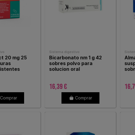
ivo
Sistema digestivo
Siste
t 20 mg 25
Bicarbonato nm 1 g 42
Alma
duras
sobres polvo para
susp
istentes
solucion oral
sob
16,39 €
16,7
Comprar
Comprar