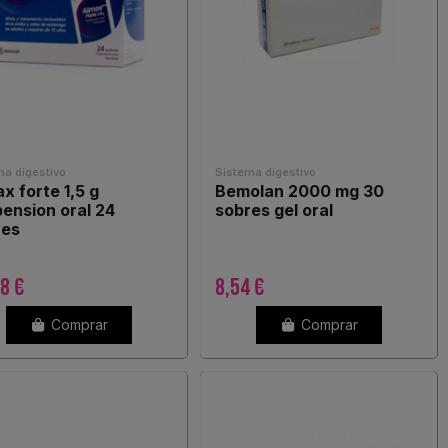
ma digestivo
Sistema digestivo
x forte 1,5 g
Bemolan 2000 mg 30
ension oral 24
sobres gel oral
res
8 €
8,54 €
Comprar
Comprar