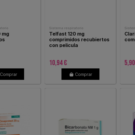
torio
Sistema respiratorio
Sistem
0 mg
Telfast 120 mg
Clar
os
comprimidos recubiertos
com
con pelicula
10,94 €
5,90
Comprar
Comprar