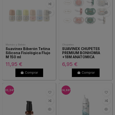
Mamás y Bebés
Chupetes
Suavinex Biberón Tetina
SUAVINEX CHUPETES
Silicona Fisiológica Flujo
PREMIUM BONHOMIA
M 150 ml
+18M ANATOMICA
SILICONA
11,95 €
6,95 €
Comprar
Comprar
-20,24%
-24,68%