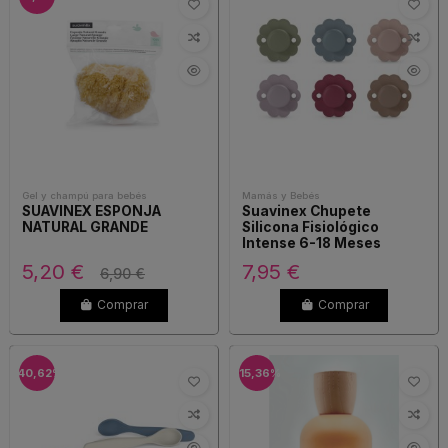
Gel y champú para bebés
Mamás y Bebés
SUAVINEX ESPONJA
Suavinex Chupete
NATURAL GRANDE
Silicona Fisiológico
Intense 6-18 Meses
5,20 €
7,95 €
6,90 €
Comprar
Comprar
-40,62%
-15,36%