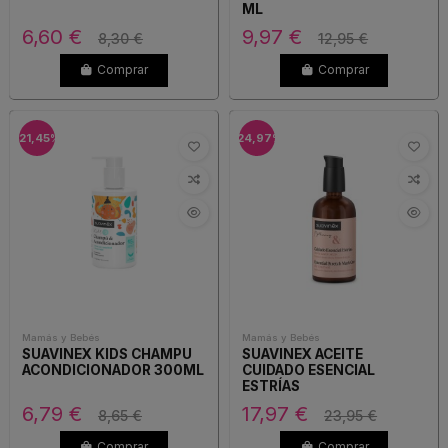
ML
6,60 €
9,97 €
8,30 €
12,95 €
Comprar
Comprar
-21,45%
-24,97%
Mamás y Bebés
Mamás y Bebés
SUAVINEX KIDS CHAMPU
SUAVINEX ACEITE
ACONDICIONADOR 300ML
CUIDADO ESENCIAL
ESTRÍAS
6,79 €
17,97 €
8,65 €
23,95 €
Comprar
Comprar