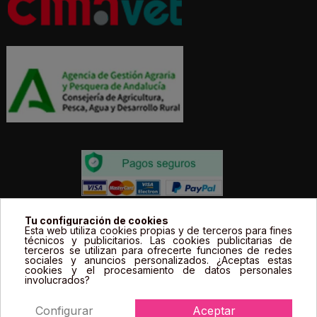
Todos los precios estás expresados en Euros e
Tu configuración de cookies
Esta web utiliza cookies propias y de terceros para fines
incluyen el IVA. | Todas las marcas, logotipos y fotos de
técnicos y publicitarios. Las cookies publicitarias de
terceros se utilizan para ofrecerte funciones de redes
productos son propiedad legal de sus propietarios y
sociales y anuncios personalizados. ¿Aceptas estas
sólo se muestran a título informativo.
cookies y el procesamiento de datos personales
involucrados?
Configurar
Aceptar