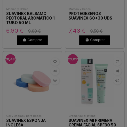
Mamás y Bebés
Mamás y Bebés
SUAVINEX BALSAMO
PROTEGESENOS
PECTORAL AROMATICO 1
SUAVINEX 60+30 UDS
TUBO 50 ML
6,90 €
7,43 €
9,00 €
9,50 €
Comprar
Comprar
-20,48%
-23,01%
Gel y champú para bebés
Crema facial infantil
SUAVINEX ESPONJA
SUAVINEX MI PRIMERA
INGLESA
CREMA FACIAL SPF30 50