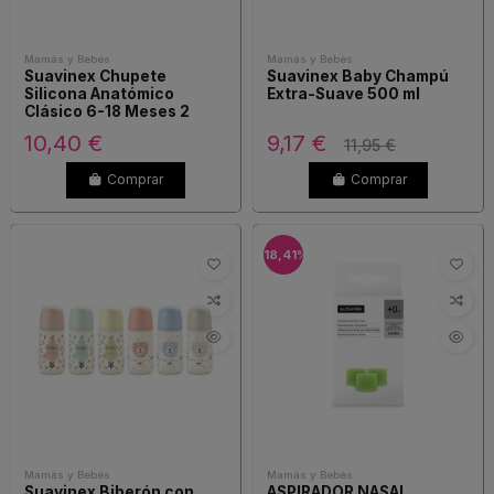
Mamás y Bebés
Mamás y Bebés
Suavinex Chupete
Suavinex Baby Champú
Silicona Anatómico
Extra-Suave 500 ml
Clásico 6-18 Meses 2
Unidades
10,40 €
9,17 €
11,95 €
Comprar
Comprar
-18,41%
Mamás y Bebés
Mamás y Bebés
Suavinex Biberón con
ASPIRADOR NASAL