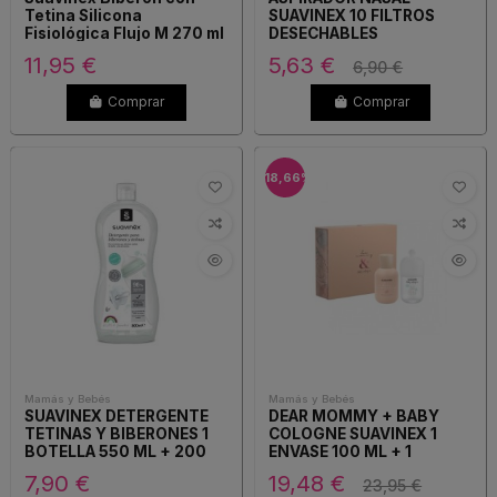
Tetina Silicona
SUAVINEX 10 FILTROS
Fisiológica Flujo M 270 ml
DESECHABLES
RECAMBIOS
11,95 €
5,63 €
6,90 €
Comprar
Comprar
-18,66%
Mamás y Bebés
Mamás y Bebés
SUAVINEX DETERGENTE
DEAR MOMMY + BABY
TETINAS Y BIBERONES 1
COLOGNE SUAVINEX 1
BOTELLA 550 ML + 200
ENVASE 100 ML + 1
ML FREE
ENVASE 100 ML PACK
7,90 €
19,48 €
23,95 €