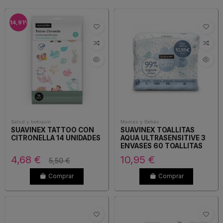
-14,91%
Salud y botiquín
Mamás y Bebés
SUAVINEX TATTOO CON
SUAVINEX TOALLITAS
CITRONELLA 14 UNIDADES
AQUA ULTRASENSITIVE 3
ENVASES 60 TOALLITAS
PACK
4,68 €
10,95 €
5,50 €
Comprar
Comprar