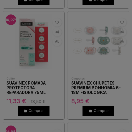
-16,07%
Culito
Chupetes
SUAVINEX POMADA
SUAVINEX CHUPETES
PROTECTORA
PREMIUM BONHOMIA 6-
REPARADORA 75ML
18M FISIOLOGICA
SILICONA
11,33 €
8,95 €
13,50 €
Comprar
Comprar
-24,64%