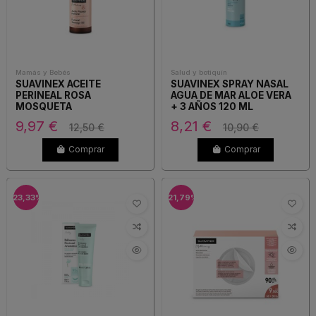
Mamás y Bebés
Salud y botiquín
SUAVINEX ACEITE
SUAVINEX SPRAY NASAL
PERINEAL ROSA
AGUA DE MAR ALOE VERA
MOSQUETA
+ 3 AÑOS 120 ML
9,97 €
8,21 €
12,50 €
10,90 €
Comprar
Comprar
-23,33%
-21,79%