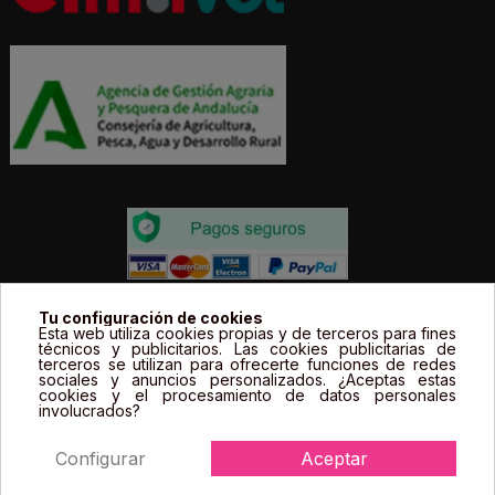
Todos los precios estás expresados en Euros e
Tu configuración de cookies
Esta web utiliza cookies propias y de terceros para fines
incluyen el IVA. | Todas las marcas, logotipos y fotos de
técnicos y publicitarios. Las cookies publicitarias de
terceros se utilizan para ofrecerte funciones de redes
productos son propiedad legal de sus propietarios y
sociales y anuncios personalizados. ¿Aceptas estas
sólo se muestran a título informativo.
cookies y el procesamiento de datos personales
involucrados?
Configurar
Aceptar