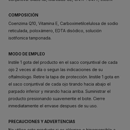
COMPOSICIÓN
Coenzima Q10, Vitamina E, Carboximetilcelulosa de sodio
reticulada, poloxámero, EDTA disódico, solución
isotñonica tamponada.
MODO DE EMPLEO
Instile 1 gota del producto en el saco conjuntival de cada
ojo 2 veces al día o segun las indicaciones de su
oftalmologo. Retire la tapa de protección. Iinstile 1 gota en
el saco conjuntival de cada ojo tirando hacia abajo el
parpado inferior y mirando hacia arriba. Suministrar el
producto presionando suavemente el bote. Cierre
inmediatamente el envase despues de su uso.
PRECAUCIONES Y ADVERTENCIAS
No utilice este producto si es alérgico o hipersensible a