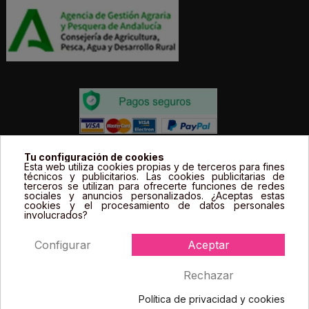
Todos los precios estás expresados en Euros e
Tu configuración de cookies
Esta web utiliza cookies propias y de terceros para fines
incluyen el IVA. | Todas las marcas, logotipos y fotos de
técnicos y publicitarios. Las cookies publicitarias de
terceros se utilizan para ofrecerte funciones de redes
productos son propiedad legal de sus propietarios y
sociales y anuncios personalizados. ¿Aceptas estas
sólo se muestran a título informativo.
cookies y el procesamiento de datos personales
involucrados?
Configurar
Aceptar
Rechazar
Política de privacidad y cookies