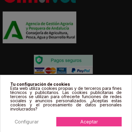
Todos los precios estás expresados en Euros e
Tu configuración de cookies
Esta web utiliza cookies propias y de terceros para fines
incluyen el IVA. | Todas las marcas, logotipos y fotos de
técnicos y publicitarios. Las cookies publicitarias de
terceros se utilizan para ofrecerte funciones de redes
productos son propiedad legal de sus propietarios y
sociales y anuncios personalizados. ¿Aceptas estas
sólo se muestran a título informativo.
cookies y el procesamiento de datos personales
involucrados?
Configurar
Aceptar