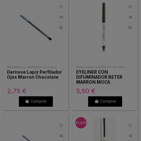
Maquillaje y perfilador de cejas
Maquillaje y perfilador de cejas
Dernove Lapiz Perfilador
EYELINER CON
Ojos Marron Chocolate
DIFUMINADOR BETER
MARRON MOCA
2,75 €
5,50 €
Comprar
Comprar
-21,63%