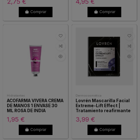
2,75 €
4,95 €
Comprar
Comprar
Hidratantes
Dermocosmética
ACOFARMA VIVERA CREMA
Lovrén Mascarilla Facial
DE MANOS 1 ENVASE 30
Extreme-Lift Effect |
ML ROSA DE INDIA
Tratamiento reafirmante
1,95 €
3,99 €
Comprar
Comprar