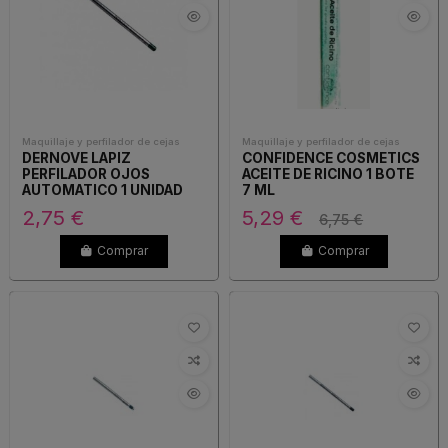
Maquillaje y perfilador de cejas
Maquillaje y perfilador de cejas
DERNOVE LAPIZ
CONFIDENCE COSMETICS
PERFILADOR OJOS
ACEITE DE RICINO 1 BOTE
AUTOMATICO 1 UNIDAD
7 ML
COLOR VERDE ESMERALDA
2,75 €
5,29 €
6,75 €
Comprar
Comprar