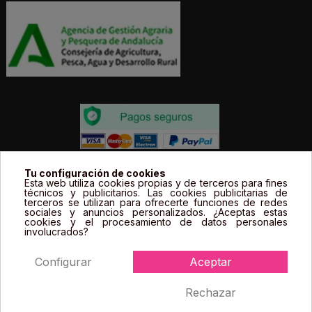
Todos los precios estás expresados en Euros e
Tu configuración de cookies
Esta web utiliza cookies propias y de terceros para fines
incluyen el IVA. | Todas las marcas, logotipos y fotos de
técnicos y publicitarios. Las cookies publicitarias de
terceros se utilizan para ofrecerte funciones de redes
productos son propiedad legal de sus propietarios y
sociales y anuncios personalizados. ¿Aceptas estas
sólo se muestran a título informativo.
cookies y el procesamiento de datos personales
involucrados?
Configurar
Aceptar
Rechazar