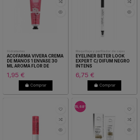
Hidratantes
Maquillaje y perfilador de cejas
ACOFARMA VIVERA CREMA
EYELINER BETER LOOK
DE MANOS 1 ENVASE 30
EXPERT C/ DIFUM NEGRO
ML AROMA FLOR DE
INTENS
CEREZO
1,95 €
6,75 €
Comprar
Comprar
-15,68%