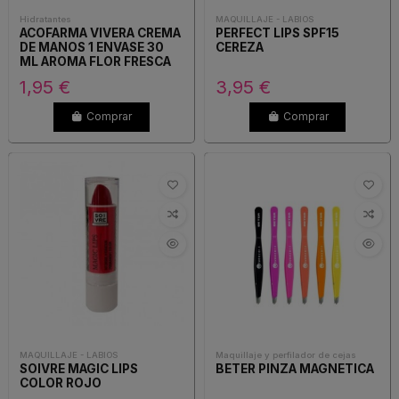
Hidratantes
MAQUILLAJE - LABIOS
ACOFARMA VIVERA CREMA
PERFECT LIPS SPF15
DE MANOS 1 ENVASE 30
CEREZA
ML AROMA FLOR FRESCA
DE TE
1,95 €
3,95 €
Comprar
Comprar
MAQUILLAJE - LABIOS
Maquillaje y perfilador de cejas
SOIVRE MAGIC LIPS
BETER PINZA MAGNETICA
COLOR ROJO