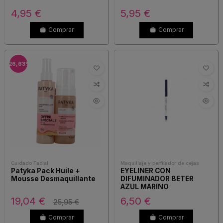
4,95 €
5,95 €
Comprar
Comprar
-26,63%
Cuidado Facial
Maquillaje y perfilador de cejas
Patyka Pack Huile +
EYELINER CON
Mousse Desmaquillante
DIFUMINADOR BETER
AZUL MARINO
19,04 €
6,50 €
25,95 €
Comprar
Comprar