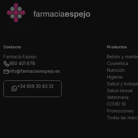
Contacto
Productos
Farmacia Espejo
Bebés y mamá
950 401 678
Cosmética
Nutrición
info@farmaciasespejo.es
Higiene
Sallud y botiqu
+34 659 30 83 32
Salud sexual
Veterinaria
COVID 19
Promociones
Todas las marc