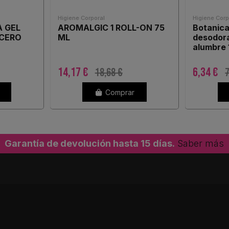
Higiene Corporal
Higiene Corp
 GEL
AROMALGIC 1 ROLL-ON 75
Botanica
CERO
ML
desodor
alumbre 
14,17 €
6,34 €
18,68 €
7
Comprar
Garantía de devolución hasta 15 días.
Saber más