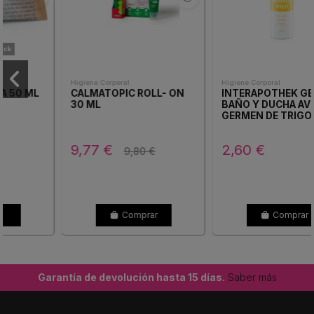
Higiene Corporal
Higiene Corporal
CALMATOPIC ROLL- ON
INTERAPOTHEK GEL DE
30 ML
BAÑO Y DUCHA AVENA Y
GERMEN DE TRIGO 1
ENVASE 750 ML
9,77 €
2,60 €
9,80 €
Comprar
Comprar
Garantía de devolución hasta 15 días.
Saber más