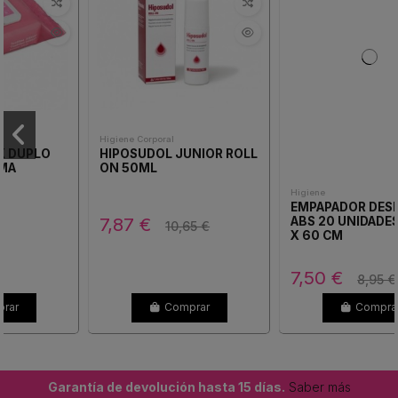
Higiene Corporal
Higiene
HIPOSUDOL JUNIOR ROLL
EMPAPADOR DESECHABLE
ON 50ML
ABS 20 UNIDADES 90 CM
X 60 CM
7,87 €
7,50 €
10,65 €
8,95 €
Comprar
Comprar
Garantía de devolución hasta 15 días.
Saber más