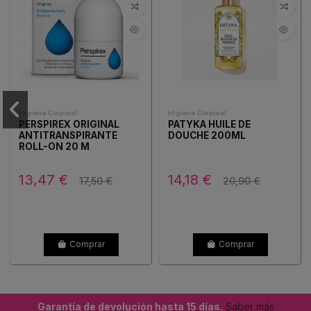
Higiene Corporal
Higiene Corporal
PERSPIREX ORIGINAL
PATYKA HUILE DE
ANTITRANSPIRANTE
DOUCHE 200ML
ROLL-ON 20 M
13,47 €
14,18 €
17,50 €
20,90 €
Comprar
Comprar
Garantía de devolución hasta 15 días.
Saber más