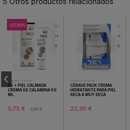
5 Otros productos relacionados
-27,22%
Fuera de stock
Higiene Corporal
Higiene Corporal
BE + PIEL CALMADA
CERAVE PACK CREMA
CREMA DE CALAMINA 50
HIDRATANTE PARA PIEL
ML
SECA A MUY SECA
5,75 €
22,95 €
7,90 €