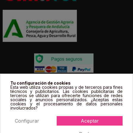
Todos los precios estás expresados en Euros e
Tu configuración de cookies
Esta web utiliza cookies propias y de terceros para fines
incluyen el IVA. | Todas las marcas, logotipos y fotos de
técnicos y publicitarios. Las cookies publicitarias de
terceros se utilizan para ofrecerte funciones de redes
productos son propiedad legal de sus propietarios y
sociales y anuncios personalizados. ¿Aceptas estas
sólo se muestran a título informativo.
cookies y el procesamiento de datos personales
involucrados?
Configurar
Aceptar