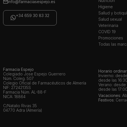
Nutrición
info@farmaciasespejo.es
Higiene
Sallud y botiqu
+34 659 30 83 32
Salud sexual
Veterinaria
COVID 19
Promociones
Todas las marc
Farmacia Espejo
Horario ordinar
Colegiado Jose Espejo Guerrero
Invierno: desde
Núm. Coleg. 507
desde las 16:30
Colegio Oficial de Farmacéuticos de Almería
Verano: desde l
NIF: 27242135S
desde las 17:00
Farmacia Núm. AL-88-F
Vacaciones
: A
NICA: 18864
Festivos
: Cerr
C/Natalio Rivas 35
04770 Adra (Almería)