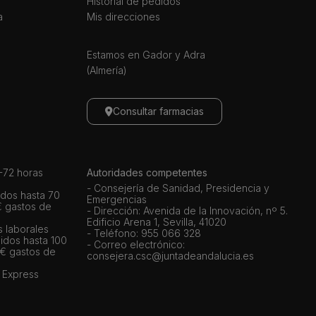
Historial de pedidos
a
Mis direcciones
Estamos en Gador y Adra
(Almería)
Consultar farmacias
72 horas
Autoridades competentes
- Consejería de Sanidad, Presidencia y
dos hasta 70
Emergencias
€ gastos de
- Dirección: Avenida de la Innovación, nº 5.
Edificio Arena 1, Sevilla, 41020
s laborales
- Teléfono: 955 066 328
idos hasta 100
- Correo electrónico:
 € gastos de
consejera.csc@juntadeandalucia.es
 Express