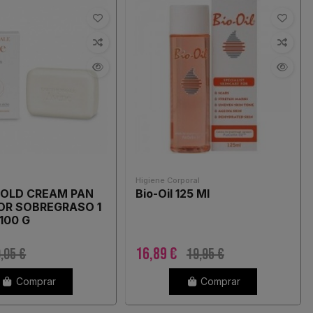
Higiene Corporal
COLD CREAM PAN
Bio-Oil 125 Ml
OR SOBREGRASO 1
100 G
16,89 €
,05 €
19,95 €
Comprar
Comprar