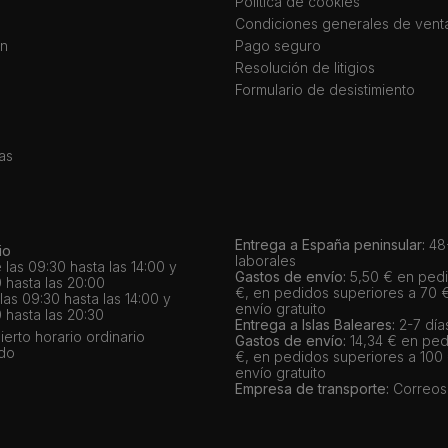
Política de cookies
Condiciones generales de vent
ín
Pago seguro
Resolución de litigios
Formulario de desistimiento
as
Entrega a España peninsular:
48-
io
laborales
 las 09:30 hasta las 14:00 y
Gastos de envío:
5,50 € en pedi
 hasta las 20:00
€, en pedidos superiores a 70 
as 09:30 hasta las 14:00 y
envío gratuito
 hasta las 20:30
Entrega a Islas Baleares:
2-7 día
bierto horario ordinario
Gastos de envío:
14,34 € en ped
ado
€, en pedidos superiores a 100
envío gratuito
Empresa de transporte:
Correos