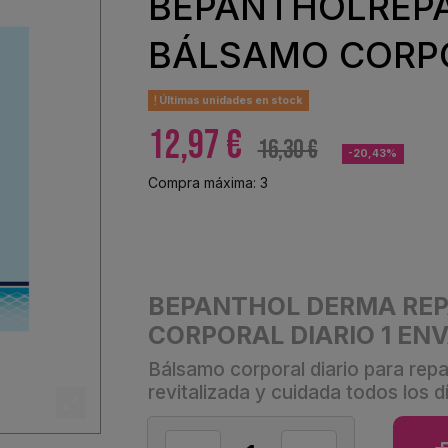
BEPANTHOLREP
BÁLSAMO CORPO
Últimas unidades en stock
12,97 €
16,30 €
-20,43%
Compra máxima: 3
BEPANTHOL DERMA RE
CORPORAL DIARIO 1 EN
Bálsamo corporal diario para repa
revitalizada y cuidada todos los d