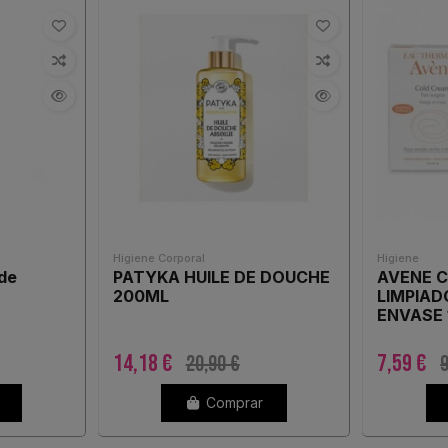
Higiene Corporal
Higiene
de
PATYKA HUILE DE DOUCHE
AVENE 
200ML
LIMPIAD
ENVASE 
14,18 €
7,59 €
20,90 €
9
Comprar