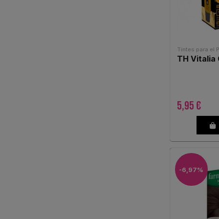
Tintes para el 
TH Vitalia 
5,95 €
-6,97%