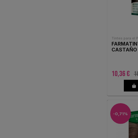
Tintes para el 
FARMATIN
CASTAÑO 
10,36 €
1
-0,71%