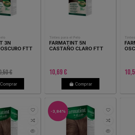
Pelo
Tintes para el Pelo
Tintes
T 3N
FARMATINT 5N
FAR
OSCURO FTT
CASTAÑO CLARO FTT
OSC
10,69 €
10,5
0,50 €
Comprar
Comprar
-3,84%