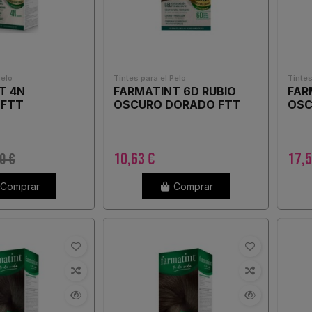
Pelo
Tintes para el Pelo
Tintes
T 4N
FARMATINT 6D RUBIO
FAR
 FTT
OSCURO DORADO FTT
OSC
10,63 €
17,5
0 €
Comprar
Comprar