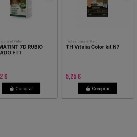
 para el Pelo
Tintes para el Pelo
MATINT 7D RUBIO
TH Vitalia Color kit N7
ADO FTT
2 €
5,25 €
Comprar
Comprar