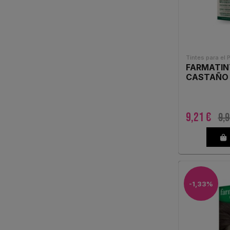
Tintes para el 
FARMATIN
CASTAÑO
9,21 €
9,9
-1,33%