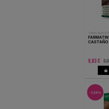
Tintes para el 
FARMATIN
CASTAÑO
9,83 €
9,9
-7,26%