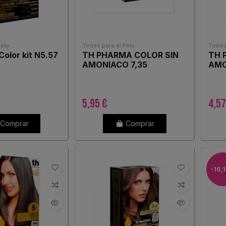
Pelo
Tintes para el Pelo
Tintes
Color kit N5.57
TH PHARMA COLOR SIN
TH 
AMONIACO 7,35
AMO
5,95 €
4,5
Comprar
Comprar
-16,