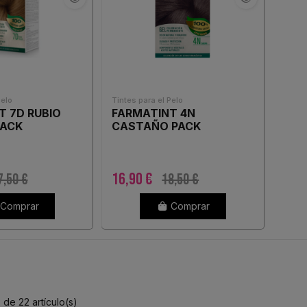
Pelo
Tintes para el Pelo
T 7D RUBIO
FARMATINT 4N
PACK
CASTAÑO PACK
16,90 €
7,50 €
18,50 €
Comprar
Comprar
de 22 artículo(s)