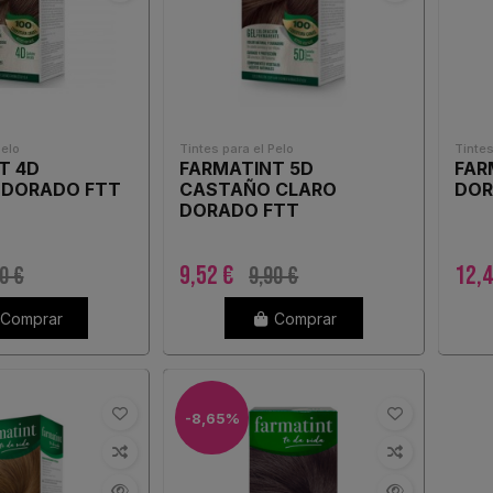
Pelo
Tintes para el Pelo
Tintes
T 4D
FARMATINT 5D
FAR
 DORADO FTT
CASTAÑO CLARO
DOR
DORADO FTT
9,52 €
12,4
0 €
9,90 €
Comprar
Comprar
-8,65%