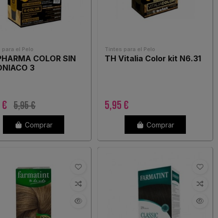
 para el Pelo
Tintes para el Pelo
PHARMA COLOR SIN
TH Vitalia Color kit N6.31
NIACO 3
9 €
5,95 €
5,95 €
Comprar
Comprar