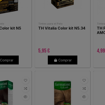
Pelo
Tintes para el Pelo
Tintes
Color kit N5
TH Vitalia Color kit N5.34
TH 
AMO
5,95 €
4,9
Comprar
Comprar