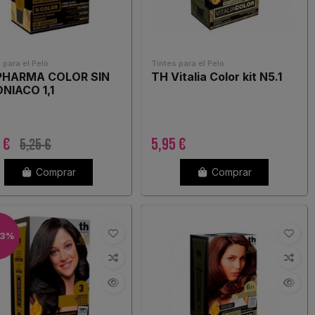
 para el Pelo
Tintes para el Pelo
PHARMA COLOR SIN
TH Vitalia Color kit N5.1
NIACO 1,1
7 €
5,95 €
5,25 €
Comprar
Comprar
13%