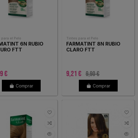
 para el Pelo
Tintes para el Pelo
MATINT 6N RUBIO
FARMATINT 8N RUBIO
URO FTT
CLARO FTT
9 €
9,21 €
9,90 €
Comprar
Comprar