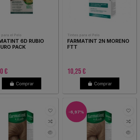
 para el Pelo
Tintes para el Pelo
MATINT 6D RUBIO
FARMATINT 2N MORENO
URO PACK
FTT
0 €
10,25 €
Comprar
Comprar
-6,97%