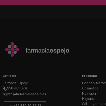
Contacto
Productos
Farmacia Espejo
Bebés y mamá
950 401 678
Cosmética
Nutrición
info@farmaciasespejo.es
Higiene
Sallud y botiqu
+34 659 30 83 32