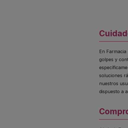
Cuidado
En Farmacia E
golpes y con
específicamen
soluciones r
nuestros usu
dispuesto a a
Compro