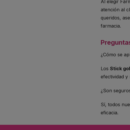
Al elegir Far
atención al c
queridos, ase
farmacia.
Pregunta
¿Cómo se apl
Los
Stick go
efectividad y
¿Son seguros
Sí, todos nue
eficacia.