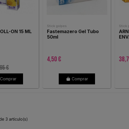
Stick golpes
Stick 
OLL-ON 15 ML
Fastemazero Gel Tubo
ARN
50ml
ENV
4,50 €
38,7
95 €
Comprar
Comprar
e 3 artículo(s)