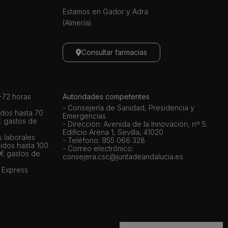
Estamos en Gador y Adra
(Almería)
Consultar farmacias
72 horas
Autoridades competentes
- Consejería de Sanidad, Presidencia y
dos hasta 70
Emergencias
€ gastos de
- Dirección: Avenida de la Innovación, nº 5.
Edificio Arena 1, Sevilla, 41020
s laborales
- Teléfono: 955 066 328
idos hasta 100
- Correo electrónico:
 € gastos de
consejera.csc@juntadeandalucia.es
 Express