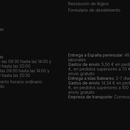
Resolución de litigios
Formulario de desistimiento
as
Entrega a España peninsular:
48-
io
laborales
 las 09:30 hasta las 14:00 y
Gastos de envío:
5,50 € en pedi
 hasta las 20:00
€, en pedidos superiores a 70 
as 09:30 hasta las 14:00 y
envío gratuito
 hasta las 20:30
Entrega a Islas Baleares:
2-7 día
bierto horario ordinario
Gastos de envío:
14,34 € en ped
ado
€, en pedidos superiores a 100
envío gratuito
Empresa de transporte:
Correos