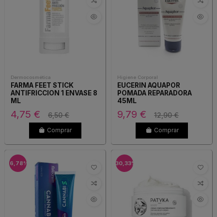
Dermocosmética
Higiene Corporal
FARMA FEET STICK
EUCERIN AQUAPOR
ANTIFRICCION 1 ENVASE 8
POMADA REPARADORA
ML
45ML
4,75 €
9,79 €
6,50 €
12,90 €
Comprar
Comprar
-6,78%
-30,33%