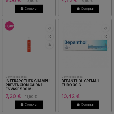
9,06 €
4,72 €
10,80 €
6,60 €
Comprar
Comprar
-37,39%
Dermocosmética
Dermocosmética
INTERAPOTHEK CHAMPU
BEPANTHOL CREMA 1
PREVENCION CAIDA 1
TUBO 30 G
ENVASE 500 ML
7,20 €
10,42 €
11,50 €
Comprar
Comprar