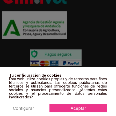
Todos los precios estás expresados en Euros e
Tu configuración de cookies
Esta web utiliza cookies propias y de terceros para fines
incluyen el IVA. | Todas las marcas, logotipos y fotos de
técnicos y publicitarios. Las cookies publicitarias de
terceros se utilizan para ofrecerte funciones de redes
productos son propiedad legal de sus propietarios y
sociales y anuncios personalizados. ¿Aceptas estas
sólo se muestran a título informativo.
cookies y el procesamiento de datos personales
involucrados?
Configurar
Aceptar