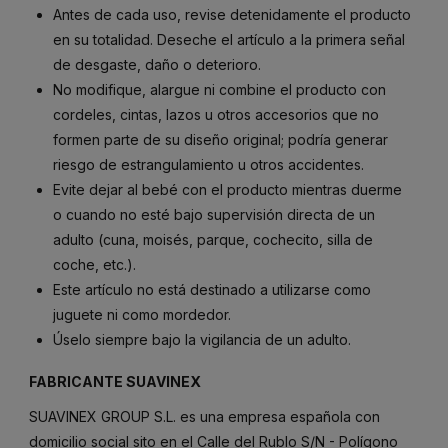
Antes
de
cada
uso,
revise
detenidamente
el
producto
en
su
totalidad.
Deseche
el
artículo
a
la
primera
señal
de
desgaste,
daño
o
deterioro.
No
modifique,
alargue
ni
combine
el
producto
con
cordeles,
cintas,
lazos
u
otros
accesorios
que
no
formen
parte
de
su
diseño
original;
podría
generar
riesgo
de
estrangulamiento
u
otros
accidentes.
Evite
dejar
al
bebé
con
el
producto
mientras
duerme
o
cuando
no
esté
bajo
supervisión
directa
de
un
adulto (
cuna,
moisés,
parque,
cochecito,
silla
de
coche,
etc.).
Este
artículo
no
está
destinado
a
utilizarse
como
juguete
ni
como
mordedor.
Úselo
siempre
bajo
la
vigilancia
de
un
adulto.
FABRICANTE SUAVINEX
SUAVINEX GROUP S.L. es una empresa española con
domicilio social sito en el Calle del Rublo S/N - Polígono