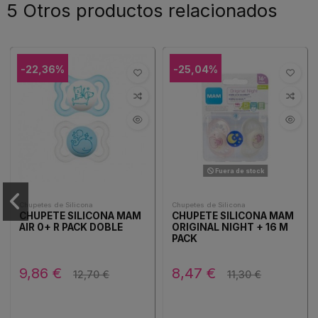
5 Otros productos relacionados
-22,36%
-25,04%
Fuera de stock
Chupetes de Silicona
Chupetes de Silicona
CHUPETE SILICONA MAM
CHUPETE SILICONA MAM
AIR 0+ R PACK DOBLE
ORIGINAL NIGHT + 16 M
PACK
9,86 €
8,47 €
12,70 €
11,30 €