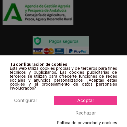
Todos los precios estás expresados en Euros e
Tu configuración de cookies
Esta web utiliza cookies propias y de terceros para fines
incluyen el IVA. | Todas las marcas, logotipos y fotos de
técnicos y publicitarios. Las cookies publicitarias de
terceros se utilizan para ofrecerte funciones de redes
productos son propiedad legal de sus propietarios y
sociales y anuncios personalizados. ¿Aceptas estas
sólo se muestran a título informativo.
cookies y el procesamiento de datos personales
involucrados?
Configurar
Aceptar
Rechazar
Política de privacidad y cookies