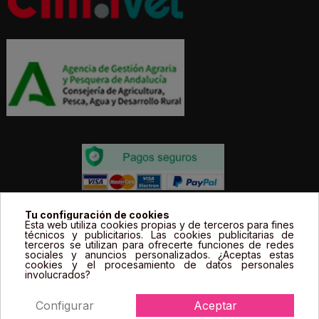
Todos los precios estás expresados en Euros e
Tu configuración de cookies
Esta web utiliza cookies propias y de terceros para fines
incluyen el IVA. | Todas las marcas, logotipos y fotos de
técnicos y publicitarios. Las cookies publicitarias de
terceros se utilizan para ofrecerte funciones de redes
productos son propiedad legal de sus propietarios y
sociales y anuncios personalizados. ¿Aceptas estas
sólo se muestran a título informativo.
cookies y el procesamiento de datos personales
involucrados?
Configurar
Aceptar