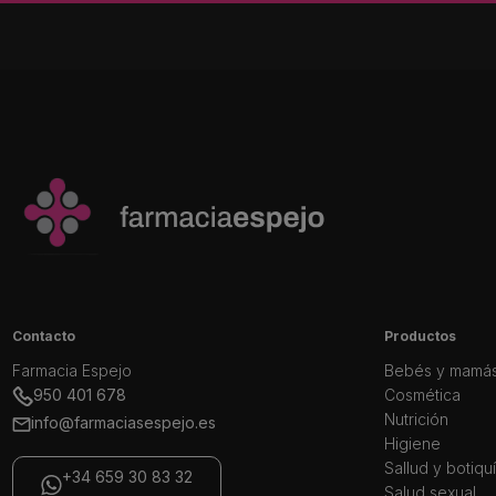
Contacto
Productos
Farmacia Espejo
Bebés y mamá
950 401 678
Cosmética
Nutrición
info@farmaciasespejo.es
Higiene
Sallud y botiqu
+34 659 30 83 32
Salud sexual