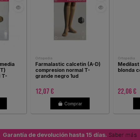
Ortopedia
Ortopedia
-media
Farmalastic calcetin (A-D)
Medilast
-T)
compresion normal T-
blonda c
 T-
grande negro 1ud
12,07 €
22,06 €
Comprar
Garantía de devolución hasta 15 días.
Saber más