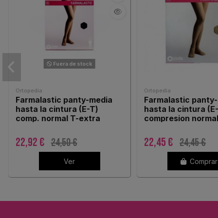
Fuera de stock
Ortopedia
Ortopedia
Farmalastic panty-media
Farmalastic panty
hasta la cintura (E-T)
hasta la cintura (E
comp. normal T-extra
compresion normal
grande camel 1ud
pequeña beige 1ud
22,92 €
22,45 €
24,50 €
24,45 €
Ver
Comprar