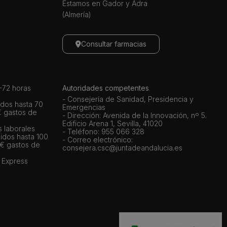
Estamos en Gador y Adra
(Almería)
Consultar farmacias
72 horas
Autoridades competentes
- Consejería de Sanidad, Presidencia y
dos hasta 70
Emergencias
€ gastos de
- Dirección: Avenida de la Innovación, nº 5.
Edificio Arena 1, Sevilla, 41020
s laborales
- Teléfono: 955 066 328
idos hasta 100
- Correo electrónico:
 € gastos de
consejera.csc@juntadeandalucia.es
 Express