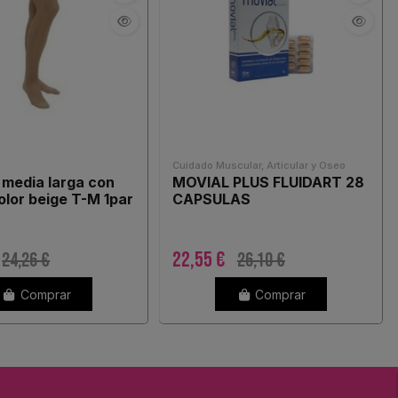
Cuidado Muscular, Articular y Oseo
 media larga con
MOVIAL PLUS FLUIDART 28
olor beige T-M 1par
CAPSULAS
22,55 €
24,26 €
26,10 €
Comprar
Comprar