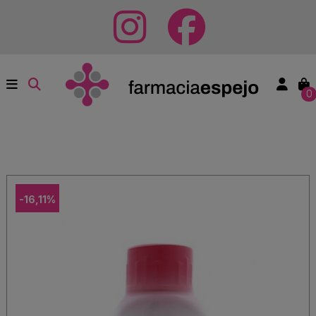
0
-16,11%