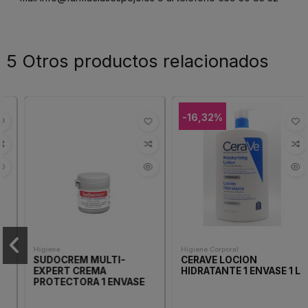
5 Otros productos relacionados
-16,32%
Higiene
Higiene Corporal
SUDOCREM MULTI-
CERAVE LOCION
EXPERT CREMA
HIDRATANTE 1 ENVASE 1 L
PROTECTORA 1 ENVASE
60 G