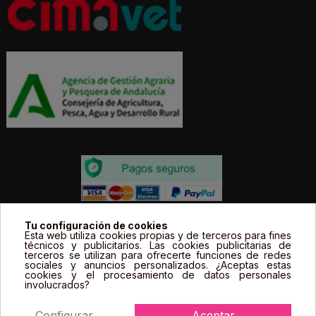
Todos los precios estás expresados en Euros e
Tu configuración de cookies
Esta web utiliza cookies propias y de terceros para fines
incluyen el IVA. | Todas las marcas, logotipos y fotos de
técnicos y publicitarios. Las cookies publicitarias de
terceros se utilizan para ofrecerte funciones de redes
productos son propiedad legal de sus propietarios y
sociales y anuncios personalizados. ¿Aceptas estas
sólo se muestran a título informativo.
cookies y el procesamiento de datos personales
involucrados?
Configurar
Aceptar