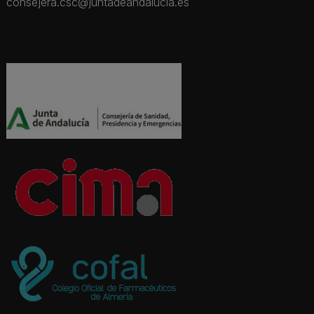
consejera.csc@juntadeandalucia.es