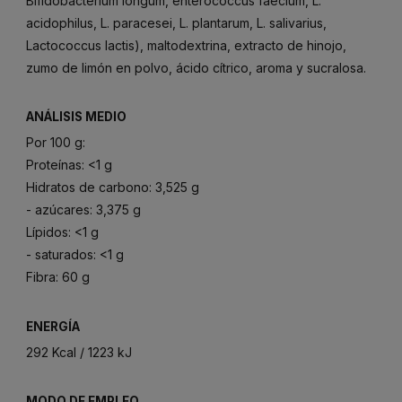
Bifidobacterium longum, enterococcus faecium, L.
acidophilus, L. paracesei, L. plantarum, L. salivarius,
Lactococcus lactis), maltodextrina, extracto de hinojo,
zumo de limón en polvo, ácido cítrico, aroma y sucralosa.
ANÁLISIS MEDIO
Por 100 g:
Proteínas: <1 g
Hidratos de carbono: 3,525 g
- azúcares: 3,375 g
Lípidos: <1 g
- saturados: <1 g
Fibra: 60 g
ENERGÍA
292 Kcal / 1223 kJ
MODO DE EMPLEO