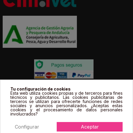
Todos los precios estás expresados en Euros e
Tu configuración de cookies
Esta web utiliza cookies propias y de terceros para fines
incluyen el IVA. | Todas las marcas, logotipos y fotos de
técnicos y publicitarios. Las cookies publicitarias de
terceros se utilizan para ofrecerte funciones de redes
productos son propiedad legal de sus propietarios y
sociales y anuncios personalizados. ¿Aceptas estas
sólo se muestran a título informativo.
cookies y el procesamiento de datos personales
involucrados?
Configurar
Aceptar