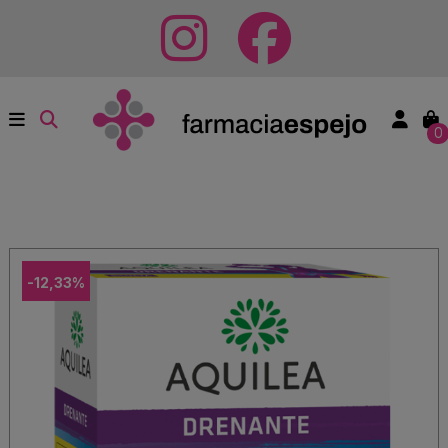
0
-12,33%