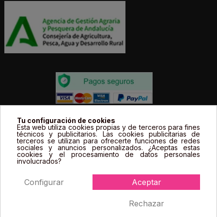
Todos los precios estás expresados en Euros e
Tu configuración de cookies
Esta web utiliza cookies propias y de terceros para fines
incluyen el IVA. | Todas las marcas, logotipos y fotos de
técnicos y publicitarios. Las cookies publicitarias de
terceros se utilizan para ofrecerte funciones de redes
productos son propiedad legal de sus propietarios y
sociales y anuncios personalizados. ¿Aceptas estas
sólo se muestran a título informativo.
cookies y el procesamiento de datos personales
involucrados?
Configurar
Aceptar
Rechazar