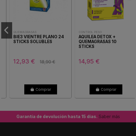
QUEMAGRASAS
CONTROL PESO
BIE3 VIENTRE PLANO 24
AQUILEA DETOX +
STICKS SOLUBLES
QUEMAGRASAS 10
STICKS
12,93 €
14,95 €
18,90 €
Comprar
Comprar
Garantía de devolución hasta 15 días.
Saber más