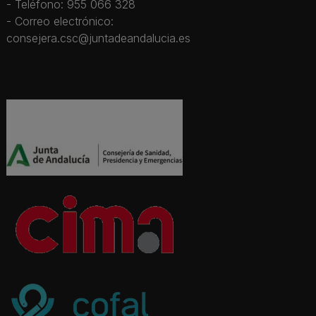
- Teléfono: 955 066 328
- Correo electrónico:
consejera.csc@juntadeandalucia.es