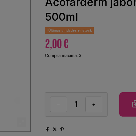
Acofarderm jabo
500ml
Últimas unidades en stock
2,00 €
Compra máxima: 3