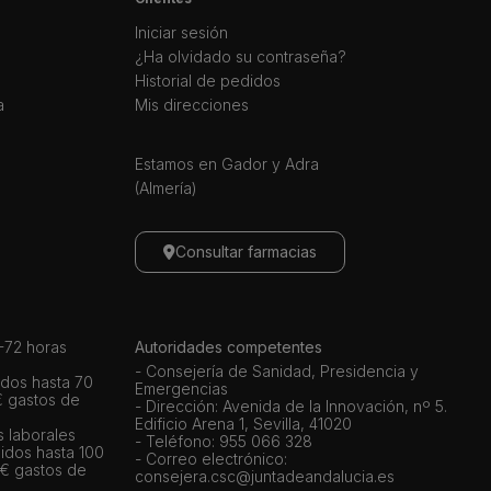
Iniciar sesión
¿Ha olvidado su contraseña?
Historial de pedidos
a
Mis direcciones
Estamos en Gador y Adra
(Almería)
Consultar farmacias
72 horas
Autoridades competentes
- Consejería de Sanidad, Presidencia y
dos hasta 70
Emergencias
€ gastos de
- Dirección: Avenida de la Innovación, nº 5.
Edificio Arena 1, Sevilla, 41020
s laborales
- Teléfono: 955 066 328
idos hasta 100
- Correo electrónico:
 € gastos de
consejera.csc@juntadeandalucia.es