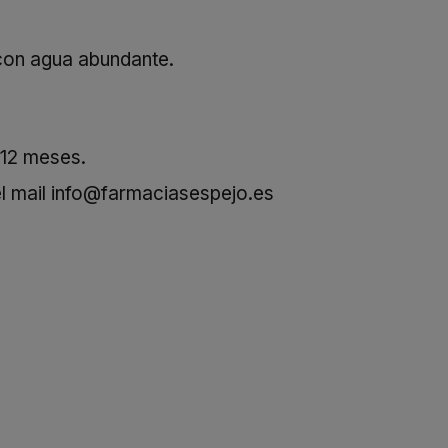
 con agua abundante.
 12 meses.
l mail
info@farmaciasespejo.es