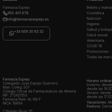
Farmacia Espejo
Bebés y mamá
950 401 678
Cosmética
Nutrición
info@farmaciasespejo.es
Higiene
Sallud y botiqu
+34 659 30 83 32
Salud sexual
Veterinaria
COVID 19
Promociones
Todas las marc
Farmacia Espejo
Horario ordinar
Colegiado Jose Espejo Guerrero
Invierno: desde
Núm. Coleg. 507
desde las 16:30
Colegio Oficial de Farmacéuticos de Almería
Verano: desde l
NIF: 27242135S
desde las 17:00
Farmacia Núm. AL-88-F
Vacaciones
: A
NICA: 18864
Festivos
: Cerr
C/Natalio Rivas 35