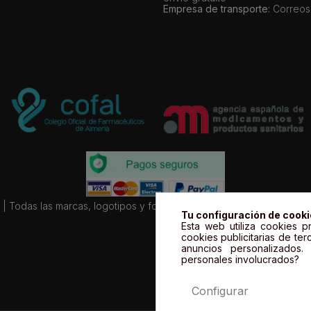
Empresa de transporte:
Correos
| Todas las marcas, logotipos y fotos de productos son propiedad le
Tu configuración de cook
Esta web utiliza cookies pr
cookies publicitarias de ter
anuncios personalizados
personales involucrados?
Configurar