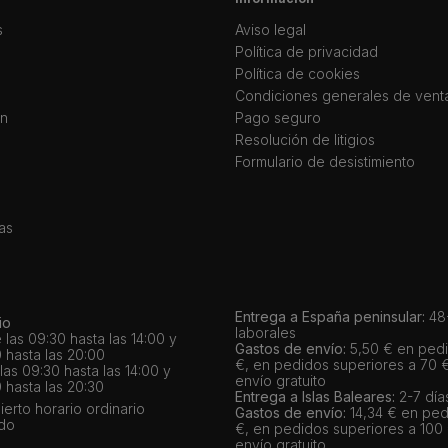
s
Aviso legal
Política de privacidad
Política de cookies
Condiciones generales de vent
ín
Pago seguro
Resolución de litigios
Formulario de desistimiento
as
Entrega a España peninsular:
48-
io
laborales
 las 09:30 hasta las 14:00 y
Gastos de envío:
5,50 € en pedi
 hasta las 20:00
€, en pedidos superiores a 70 
as 09:30 hasta las 14:00 y
envío gratuito
 hasta las 20:30
Entrega a Islas Baleares:
2-7 día
bierto horario ordinario
Gastos de envío:
14,34 € en ped
ado
€, en pedidos superiores a 100
envío gratuito