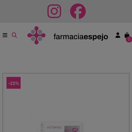
0
-22%