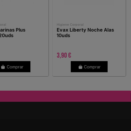
oral
Higiene Corporal
arinas Plus
Evax Liberty Noche Alas
 20uds
10uds
3,90 €
Comprar
Comprar