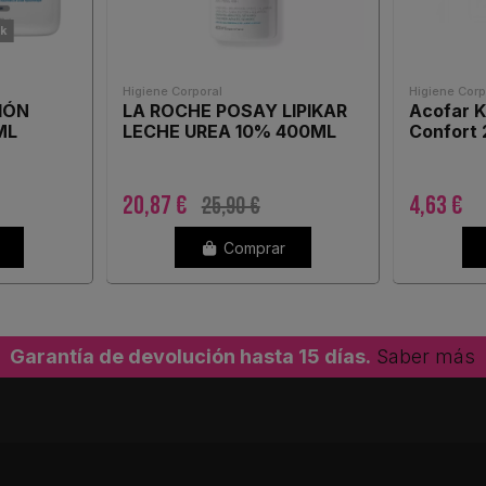
ck
Higiene Corporal
Higiene Corp
IÓN
LA ROCHE POSAY LIPIKAR
Acofar K
ML
LECHE UREA 10% 400ML
Confort
20,87 €
4,63 €
25,90 €
Comprar
Garantía de devolución hasta 15 días.
Saber más