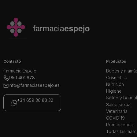
Contacto
Productos
Farmacia Espejo
Bebés y mamá
950 401 678
Cosmética
Nutrición
info@farmaciasespejo.es
Higiene
Sallud y botiqu
+34 659 30 83 32
Salud sexual
Veterinaria
COVID 19
Promociones
Todas las marc