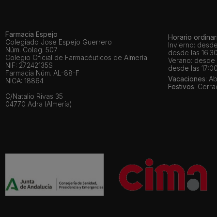
Farmacia Espejo
Horario ordinar
Colegiado Jose Espejo Guerrero
Invierno: desde
Núm. Coleg. 507
desde las 16:30
Colegio Oficial de Farmacéuticos de Almería
Verano: desde l
NIF: 27242135S
desde las 17:00
Farmacia Núm. AL-88-F
Vacaciones
: A
NICA: 18864
Festivos
: Cerr
C/Natalio Rivas 35
04770 Adra (Almería)