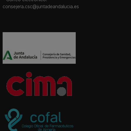
consejera.csc@juntadeandalucia.es