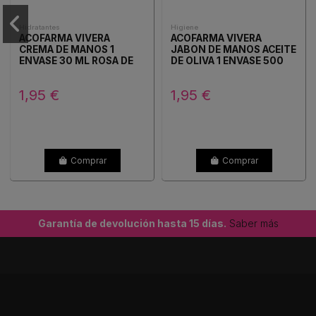
Hidratantes
Higiene
ACOFARMA VIVERA
ACOFARMA VIVERA
CREMA DE MANOS 1
JABON DE MANOS ACEITE
ENVASE 30 ML ROSA DE
DE OLIVA 1 ENVASE 500
INDIA
ML
1,95 €
1,95 €
Comprar
Comprar
Garantía de devolución hasta 15 días.
Saber más