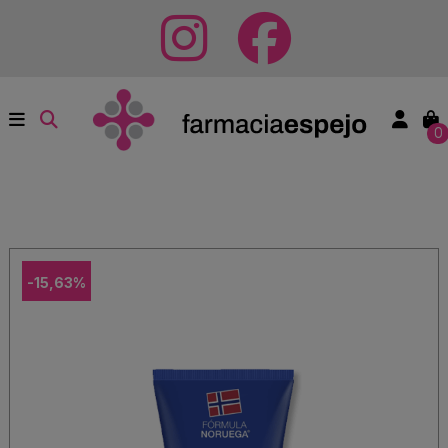
0
-15,63%