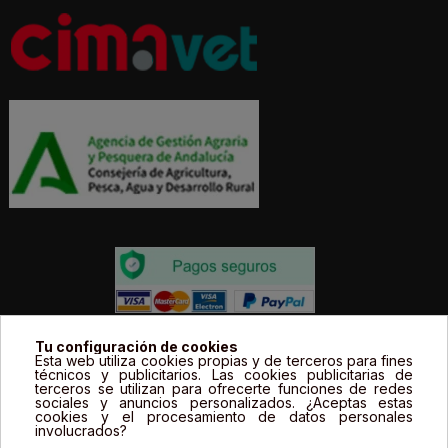
Todos los precios estás expresados en Euros e
Tu configuración de cookies
Esta web utiliza cookies propias y de terceros para fines
incluyen el IVA. | Todas las marcas, logotipos y fotos de
técnicos y publicitarios. Las cookies publicitarias de
terceros se utilizan para ofrecerte funciones de redes
productos son propiedad legal de sus propietarios y
sociales y anuncios personalizados. ¿Aceptas estas
sólo se muestran a título informativo.
cookies y el procesamiento de datos personales
involucrados?