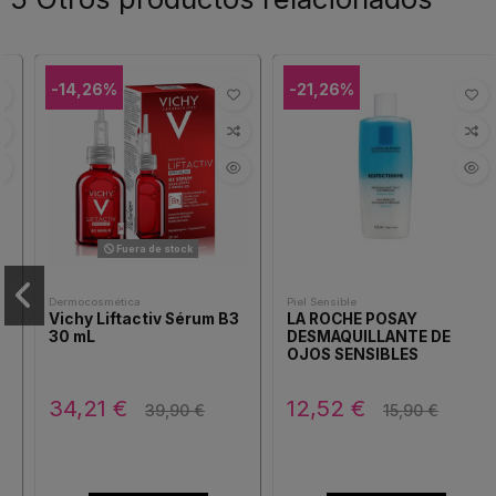
-14,26%
-21,26%
Fuera de stock
Dermocosmética
Piel Sensible
Vichy Liftactiv Sérum B3
LA ROCHE POSAY
30 mL
DESMAQUILLANTE DE
OJOS SENSIBLES
WATERPROOF 125ML
34,21 €
12,52 €
39,90 €
15,90 €