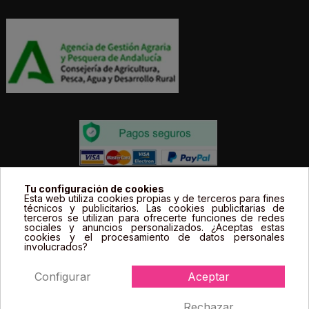
Todos los precios estás expresados en Euros e
Tu configuración de cookies
Esta web utiliza cookies propias y de terceros para fines
incluyen el IVA. | Todas las marcas, logotipos y fotos de
técnicos y publicitarios. Las cookies publicitarias de
terceros se utilizan para ofrecerte funciones de redes
productos son propiedad legal de sus propietarios y
sociales y anuncios personalizados. ¿Aceptas estas
sólo se muestran a título informativo.
cookies y el procesamiento de datos personales
involucrados?
Configurar
Aceptar
Rechazar