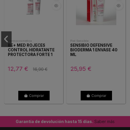
Dermocosmética
Piel Sensible
BE+ MED ROJECES
SENSIBIO DEFENSIVE
CONTROL HIDRATANTE
BIODERMA 1 ENVASE 40
PROTECTORA FORTE 1
ML
ENVASE 30 ML
12,77 €
25,95 €
16,90 €
Comprar
Comprar
Garantía de devolución hasta 15 días.
Saber más