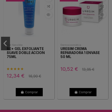
Piel Sensible
Dermocosmética
BE+ GEL EXFOLIANTE
URESIM CREMA
SUAVE DOBLE ACCION
REPARADORA 1 ENVASE
75ML
50 ML
10,52 €
13,95 €
12,34 €
16,90 €
Comprar
Comprar