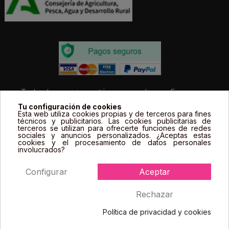
Todos los precios estás expresados en Euros e
incluyen el IVA. | Todas las marcas, logotipos y fotos de
Tu configuración de cookies
Esta web utiliza cookies propias y de terceros para fines
productos son propiedad legal de sus propietarios y
técnicos y publicitarios. Las cookies publicitarias de
sólo se muestran a título informativo.
terceros se utilizan para ofrecerte funciones de redes
sociales y anuncios personalizados. ¿Aceptas estas
cookies y el procesamiento de datos personales
involucrados?
Configurar
Aceptar
Rechazar
2022. Farmacia Espejo. Todos los derechos reservados
Política de privacidad y cookies
Consentimiento de cookies