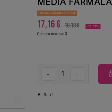
MEDIA FARMALA
Últimas unidades en stock
17,16 €
19,18 €
-10,53%
Compra máxima: 3