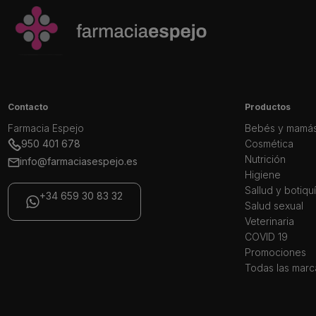
Contacto
Productos
Farmacia Espejo
Bebés y mamá
950 401 678
Cosmética
Nutrición
info@farmaciasespejo.es
Higiene
Sallud y botiqu
+34 659 30 83 32
Salud sexual
Veterinaria
COVID 19
Promociones
Todas las marc