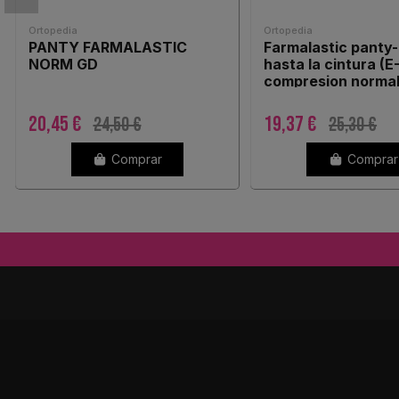
Ortopedia
Ortopedia
PANTY FARMALASTIC
Farmalastic panty
NORM GD
hasta la cintura (E
compresion normal
camel 1ud
20,45 €
19,37 €
24,50 €
25,30 €
Comprar
Comprar