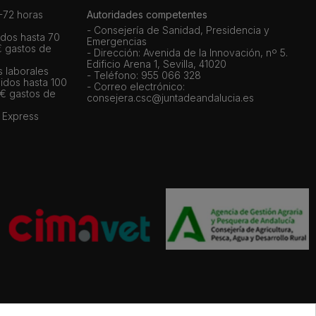
72 horas
Autoridades competentes
- Consejería de Sanidad, Presidencia y
dos hasta 70
Emergencias
€ gastos de
- Dirección: Avenida de la Innovación, nº 5.
Edificio Arena 1, Sevilla, 41020
s laborales
- Teléfono: 955 066 328
idos hasta 100
- Correo electrónico:
 € gastos de
consejera.csc@juntadeandalucia.es
 Express