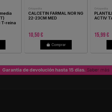
Ortopedia
Ortopedia
-media
CALCETIN FARMAL NOR NG
PLANTIL
-T)
22-23CM MED
ACTIV T
 T-reina
10,50 €
15,99 €
Comprar
Garantía de devolución hasta 15 días.
Saber más