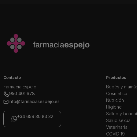
Contacto
Productos
Farmacia Espejo
Bebés y mamá
950 401 678
Cosmética
Nutrición
info@farmaciasespejo.es
Higiene
Sallud y botiqu
+34 659 30 83 32
Salud sexual
Veterinaria
COVID 19