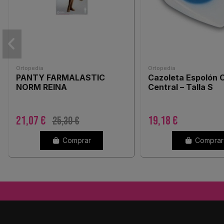
Ortopedia
Ortopedia
PANTY FARMALASTIC
Cazoleta Espolón 
NORM REINA
Central – Talla S
21,07 €
19,18 €
25,30 €
Comprar
Comprar