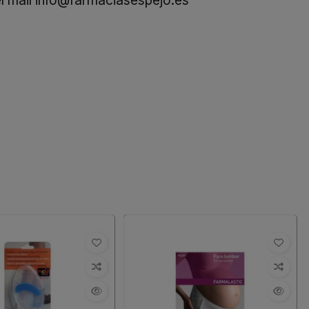
l mail
info@farmaciasespejo.es