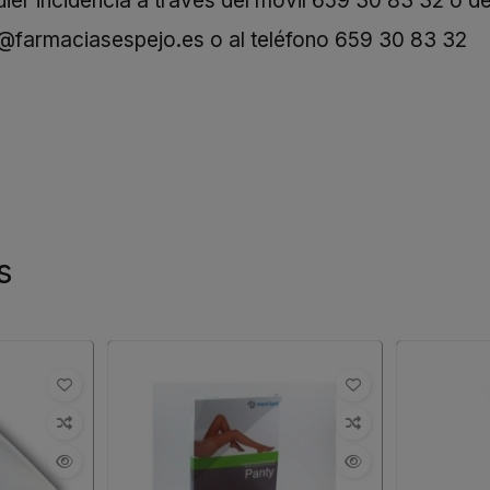
er incidencia a través del móvil
659 30 83 32
o de
o@farmaciasespejo.es
o al teléfono
659 30 83 32
s