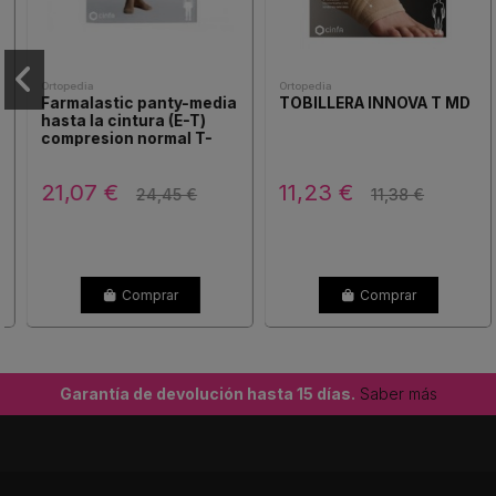
Ortopedia
Ortopedia
Farmalastic panty-media
TOBILLERA INNOVA T MD
hasta la cintura (E-T)
compresion normal T-
reina plus beige 1ud
21,07 €
11,23 €
24,45 €
11,38 €
Comprar
Comprar
Garantía de devolución hasta 15 días.
Saber más